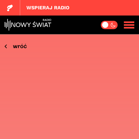
WSPIERAJ RADIO
wróć