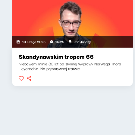
Jan Janczy
13 lutego 2026
16:25
Skandynawskim tropem 66
Niebawem minie 80 lat od słynnej wyprawy Norwega Thora
Heyerdahla. Na prymitywnej tratwie...