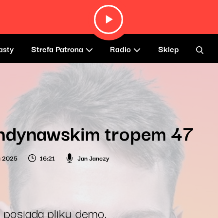
asty
Strefa Patrona
Radio
Sklep
ndynawskim tropem 47
a 2025
16:21
Jan Janczy
 posiada pliku demo.