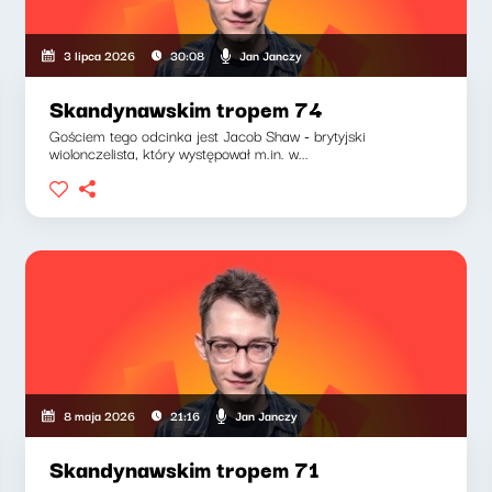
Jan Janczy
3 lipca 2026
30:08
Skandynawskim tropem 74
Gościem tego odcinka jest Jacob Shaw - brytyjski
wiolonczelista, który występował m.in. w...
Jan Janczy
8 maja 2026
21:16
Skandynawskim tropem 71