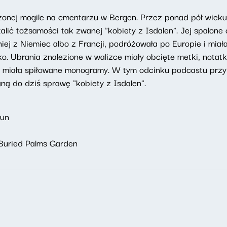
nej mogile na cmentarzu w Bergen. Przez ponad pół wieku ni
ić tożsamości tak zwanej "kobiety z Isdalen". Jej spalone c
ej z Niemiec albo z Francji, podróżowała po Europie i miał
o. Ubrania znalezione w walizce miały obcięte metki, notatk
a, miała spiłowane monogramy. W tym odcinku podcastu przy
ną do dziś sprawę "kobiety z Isdalen".
Sun
Buried Palms Garden