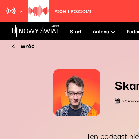
PION I POZIOM!
Start
Antena
Podc
wróć
Ska
28 marc
Ten podcast nie