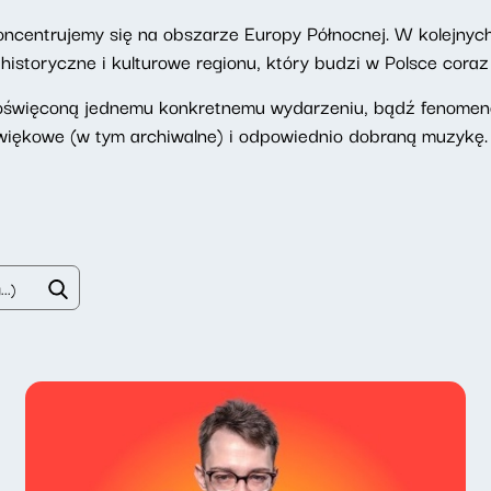
oncentrujemy się na obszarze Europy Północnej. W kolejnyc
istoryczne i kulturowe regionu, który budzi w Polsce cora
oświęconą jednemu konkretnemu wydarzeniu, bądź fenomeno
więkowe (w tym archiwalne) i odpowiednio dobraną muzykę.