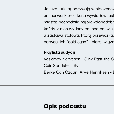
Jej szczątki spoczywają w nieoznaczo
ani norweskiemu kontrwywiadowi ustal
miasta; pochodziła najprawdopodobni
każdy z nich wydany na inne nazwisk
a zastawa stołowa, którą przewoził
norweskich "cold case" - nierozwiąza
Playlista audycji:
Veslemøy Narvesen - Sink Past the 
Geir Sundstøl - Svi
Berke Can Özcan, Arve Henriksen - 
Opis podcastu