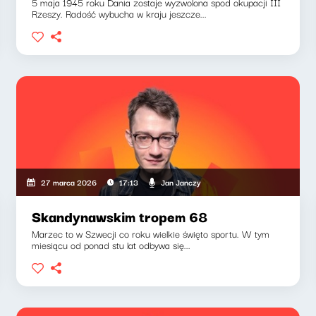
5 maja 1945 roku Dania zostaje wyzwolona spod okupacji III
Rzeszy. Radość wybucha w kraju jeszcze...
Jan Janczy
27 marca 2026
17:13
Skandynawskim tropem 68
Marzec to w Szwecji co roku wielkie święto sportu. W tym
miesiącu od ponad stu lat odbywa się...