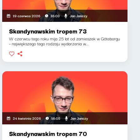
Jan Janczy
19 czerwca 2026
16:03
Skandynawskim tropem 73
W czerwcu tego roku mija 25 lat od zamieszek w Göteborgu
- największego tego rodzaju wydarzenia w...
Jan Janczy
24 kwietnia 2026
16:05
Skandynawskim tropem 70