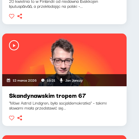
20 kwietnia to w Finlandii od niedawna Evakkojen
liputuspäivää, a przekładając na polski -...
Jan Janczy
13 marca 2026
18:31
Skandynawskim tropem 67
"Mówi Astrid Lindgren, była socjaldemokratka" - takimi
słowami miała przedstawić się...