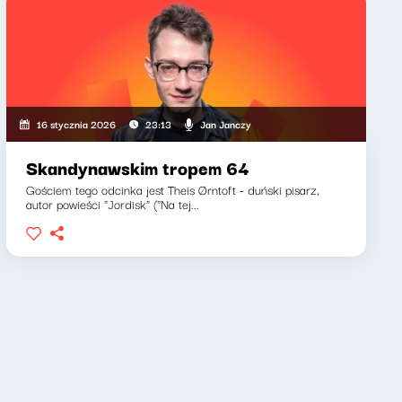
Jan Janczy
16 stycznia 2026
23:13
Skandynawskim tropem 64
Gościem tego odcinka jest Theis Ørntoft - duński pisarz,
autor powieści "Jordisk" ("Na tej...