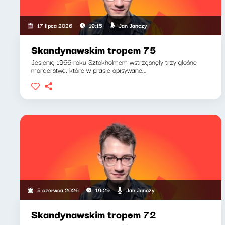
Jan Janczy
17 lipca 2026
19:15
Skandynawskim tropem 75
Jesienią 1966 roku Sztokholmem wstrząsnęły trzy głośne
morderstwa, które w prasie opisywane...
Jan Janczy
5 czerwca 2026
19:29
Skandynawskim tropem 72