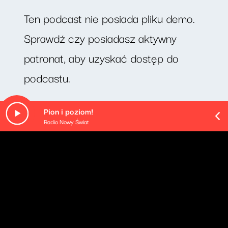
Ten podcast nie posiada pliku demo.
Sprawdź czy posiadasz aktywny
patronat, aby uzyskać dostęp do
podcastu.
Minimalna kwota wpłaty: 20zł
Pion i poziom!
Radio Nowy Świat
O odcinku