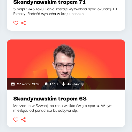
Skandynawskim tropem 71
5 maja 1945 roku Dania zostaje wyzwolona spod okupacji III
Rzeszy. Radość wybucha w kraju jeszcze...
Jan Janczy
27 marca 2026
17:13
Skandynawskim tropem 68
Marzec to w Szwecji co roku wielkie święto sportu. W tym
miesiącu od ponad stu lat odbywa się...