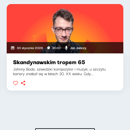
Jan Janczy
30 stycznia 2026
20:10
Skandynawskim tropem 65
Johnny Bode, szwedzki kompozytor i muzyk, u szczytu
kariery znalazł się w latach 30. XX wieku. Gdy...