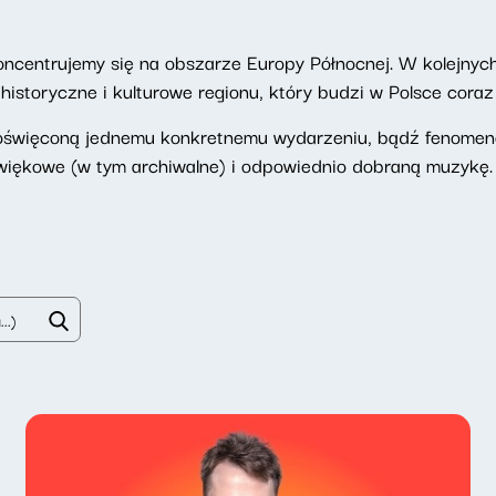
oncentrujemy się na obszarze Europy Północnej. W kolejnyc
istoryczne i kulturowe regionu, który budzi w Polsce cora
oświęconą jednemu konkretnemu wydarzeniu, bądź fenomeno
więkowe (w tym archiwalne) i odpowiednio dobraną muzykę.