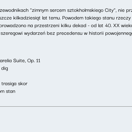
zewodnikach "zimnym sercem sztokholmskiego City", nie pr
szcze kilkadziesiąt lat temu. Powodem takiego stanu rzeczy 
eprowadzono na przestrzeni kilku dekad - od lat 40. XX wiek
 szeregowi wydarzeń bez precedensu w historii powojenneg
elia Suite, Op. 11
 dig
 trasiga skor
om stan