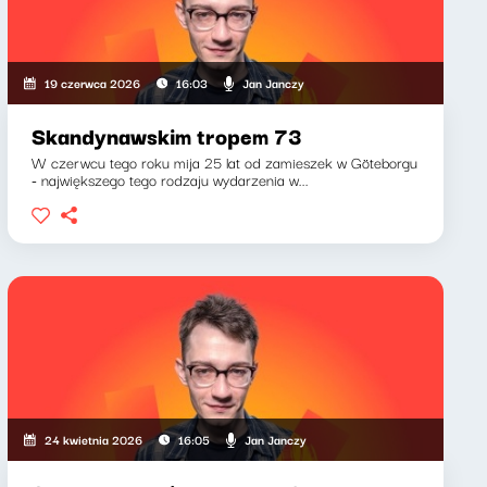
Jan Janczy
19 czerwca 2026
16:03
Skandynawskim tropem 73
W czerwcu tego roku mija 25 lat od zamieszek w Göteborgu
- największego tego rodzaju wydarzenia w...
Jan Janczy
24 kwietnia 2026
16:05