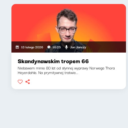
Jan Janczy
13 lutego 2026
16:25
Skandynawskim tropem 66
Niebawem minie 80 lat od słynnej wyprawy Norwega Thora
Heyerdahla. Na prymitywnej tratwie...