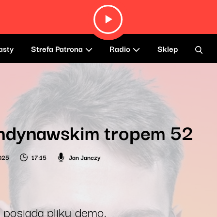
asty
Strefa Patrona
Radio
Sklep
ndynawskim tropem 52
2025
17:15
Jan Janczy
 posiada pliku demo.