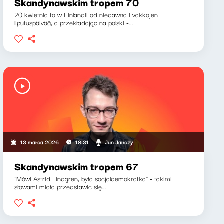
Skandynawskim tropem 70
20 kwietnia to w Finlandii od niedawna Evakkojen
liputuspäivää, a przekładając na polski -...
Jan Janczy
13 marca 2026
18:31
Skandynawskim tropem 67
"Mówi Astrid Lindgren, była socjaldemokratka" - takimi
słowami miała przedstawić się...