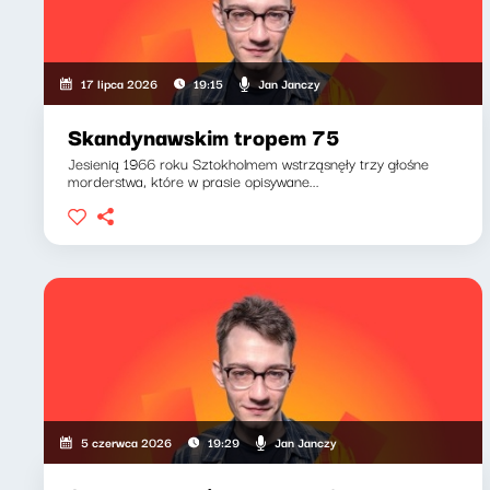
Jan Janczy
17 lipca 2026
19:15
Skandynawskim tropem 75
Jesienią 1966 roku Sztokholmem wstrząsnęły trzy głośne
morderstwa, które w prasie opisywane...
Jan Janczy
5 czerwca 2026
19:29