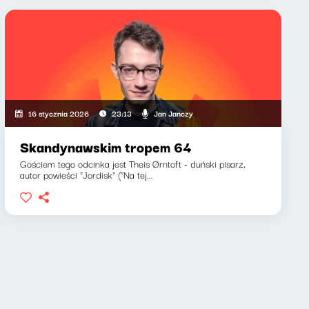
Jan Janczy
16 stycznia 2026
23:13
Skandynawskim tropem 64
Gościem tego odcinka jest Theis Ørntoft - duński pisarz,
autor powieści "Jordisk" ("Na tej...