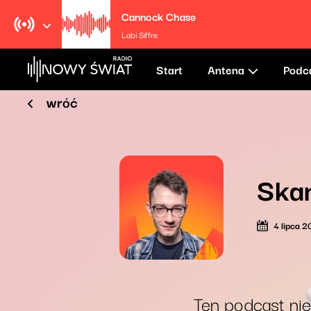
Cannock Chase
Labi Siffre
Start
Antena
Podc
wróć
Ska
4 lipca 
Ten podcast nie