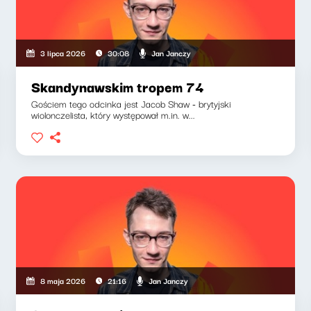
Jan Janczy
3 lipca 2026
30:08
Skandynawskim tropem 74
Gościem tego odcinka jest Jacob Shaw - brytyjski
wiolonczelista, który występował m.in. w...
Jan Janczy
8 maja 2026
21:16