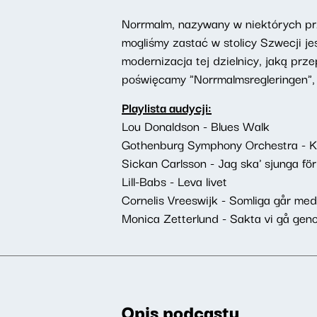
Norrmalm, nazywany w niektórych pr
mogliśmy zastać w stolicy Szwecji je
modernizacja tej dzielnicy, jaką prz
poświęcamy "Norrmalmsregleringen",
Playlista audycji:
Lou Donaldson - Blues Walk
Gothenburg Symphony Orchestra - Kar
Sickan Carlsson - Jag ska' sjunga för
Lill-Babs - Leva livet
Cornelis Vreeswijk - Somliga går med
Monica Zetterlund - Sakta vi gå gen
Opis podcastu