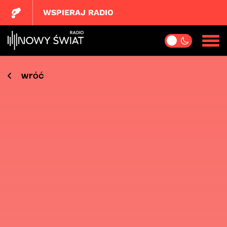
WSPIERAJ RADIO
wróć