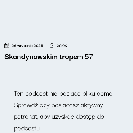
26 września 2025
20:04
Skandynawskim tropem 57
Ten podcast nie posiada pliku demo.
Sprawdź czy posiadasz aktywny
patronat, aby uzyskać dostęp do
podcastu.