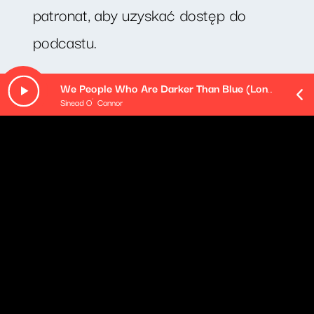
patronat, aby uzyskać dostęp do
podcastu.
Minimalna kwota wpłaty: 20zł
We People Who Are Darker Than Blue (London Session Version)
Sinead O´Connor
O odcinku
Niebawem minie 80 lat od słynnej wyprawy Norwega
Thora Heyerdahla. Na prymitywnej tratwie "Kon-Tiki"
przepłynął wraz z załogą blisko siedem tysięcy
kilometrów przez wody Pacyfiku. A wszystkie te trudy