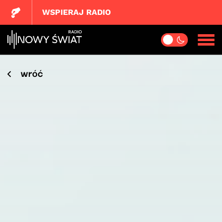
WSPIERAJ RADIO
wróć