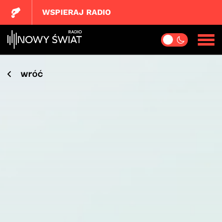
WSPIERAJ RADIO
wróć