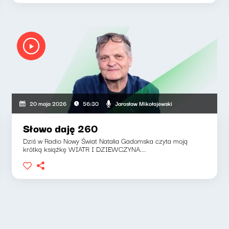
Jarosław Mikołajewski
20 maja 2026
56:30
Słowo daję 260
Dziś w Radio Nowy Świat Natalia Gadomska czyta moją
krótką książkę WIATR I DZIEWCZYNA....