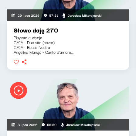
Jarosław Mikołajewski
29 lipca 2026
57:31
Słowo daję 270
Playlista audycji:
GAIA - Due vite (cover)
GAIA - Bossa Nostra
Angelina Mango - Canto d’amore...
Jarosław Mikołajewski
8 lipca 2026
55:50