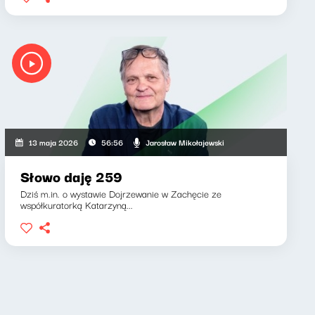
Jarosław Mikołajewski
13 maja 2026
56:56
Słowo daję 259
Dziś m.in. o wystawie Dojrzewanie w Zachęcie ze
współkuratorką Katarzyną...