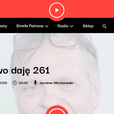
asty
Strefa Patrona
Radio
Sklep
o daję 261
 2026
56:36
Jarosław Mikołajewski