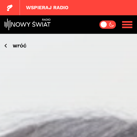
WSPIERAJ RADIO
wróć