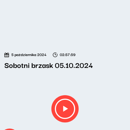
5 października 2024
02:57:59
Sobotni brzask 05.10.2024