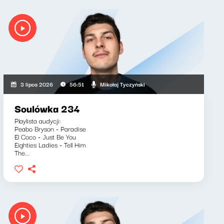
Mikołaj Tyczyński
3 lipca 2026
56:51
Soulówka 234
Playlista audycji:
Peabo Bryson - Paradise
El Coco - Just Be You
Eighties Ladies - Tell Him
The...