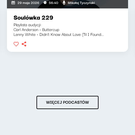
Mikołaj Tyczyński
29 maja 2026
56:40
Soulówka 229
Playlista audycji:
Carl Anderson - Buttercup
Lenny White - Didn't Know About Love (Til I Found...
WIĘCEJ PODCASTÓW