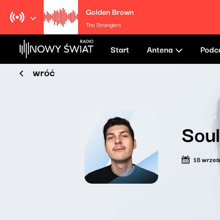
Golden Brown
The Stranglers
Start
Antena
Podc
wróć
Sou
18 wrześ