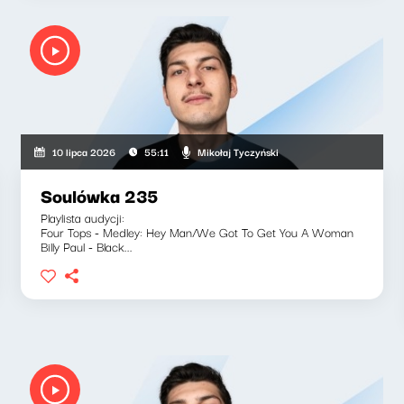
Mikołaj Tyczyński
10 lipca 2026
55:11
Soulówka 235
Playlista audycji:
Four Tops - Medley: Hey Man/We Got To Get You A Woman
Billy Paul - Black...