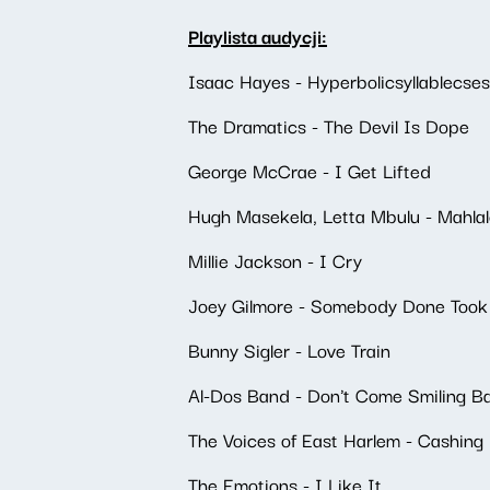
Playlista audycji:
Isaac Hayes - Hyperbolicsyllablecse
The Dramatics - The Devil Is Dope
George McCrae - I Get Lifted
Hugh Masekela, Letta Mbulu - Mahlal
Millie Jackson - I Cry
Joey Gilmore - Somebody Done Too
Bunny Sigler - Love Train
Al-Dos Band - Don't Come Smiling B
The Voices of East Harlem - Cashing 
The Emotions - I Like It