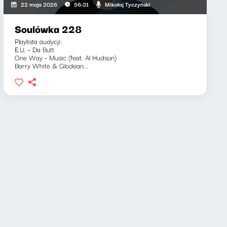
Mikołaj Tyczyński
22 maja 2026
56:31
Soulówka 228
Playlista audycji:
E.U. - Da Butt
One Way - Music (feat. Al Hudson)
Barry White & Glodean...