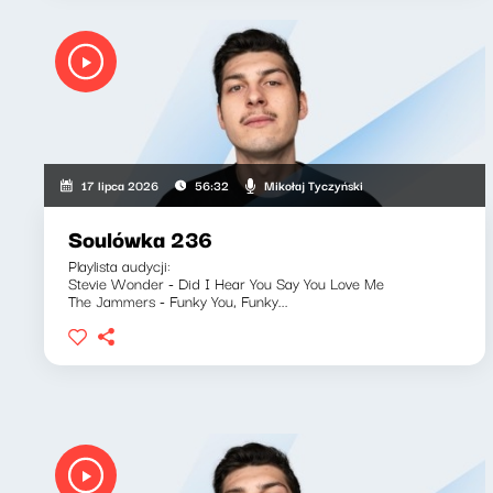
Mikołaj Tyczyński
17 lipca 2026
56:32
Soulówka 236
Playlista audycji:
Stevie Wonder - Did I Hear You Say You Love Me
The Jammers - Funky You, Funky...