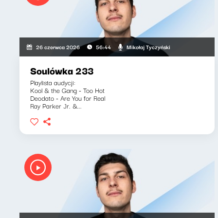
Mikołaj Tyczyński
26 czerwca 2026
56:44
Soulówka 233
Playlista audycji:
Kool & the Gang - Too Hot
Deodato - Are You for Real
Ray Parker Jr. &...