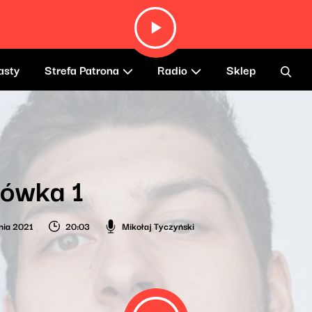
asty
Strefa Patrona
Radio
Sklep
lówka 1
nia 2021
20:03
Mikołaj Tyczyński