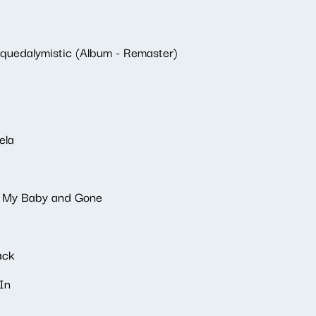
squedalymistic (Album - Remaster)
ela
k My Baby and Gone
ack
In