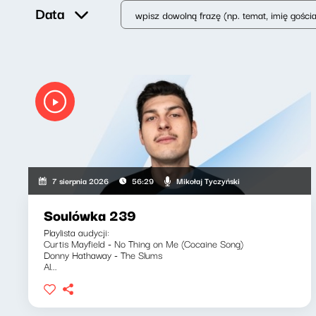
Data
Mikołaj Tyczyński
7 sierpnia 2026
56:29
Soulówka 239
Playlista audycji:
Curtis Mayfield - No Thing on Me (Cocaine Song)
Donny Hathaway - The Slums
Al...