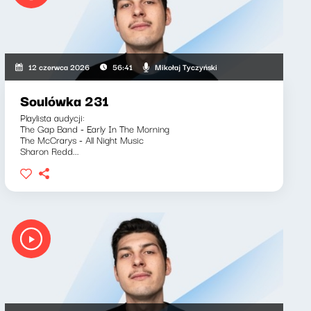
Mikołaj Tyczyński
12 czerwca 2026
56:41
Soulówka 231
Playlista audycji:
The Gap Band - Early In The Morning
The McCrarys - All Night Music
Sharon Redd...