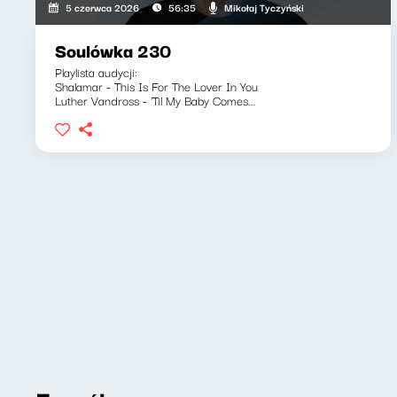
Mikołaj Tyczyński
5 czerwca 2026
56:35
Soulówka 230
Playlista audycji:
Shalamar - This Is For The Lover In You
Luther Vandross - 'Til My Baby Comes...