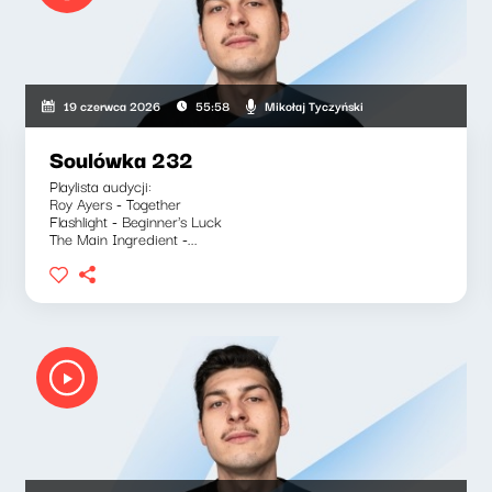
Mikołaj Tyczyński
19 czerwca 2026
55:58
Soulówka 232
Playlista audycji:
Roy Ayers - Together
Flashlight - Beginner's Luck
The Main Ingredient -...