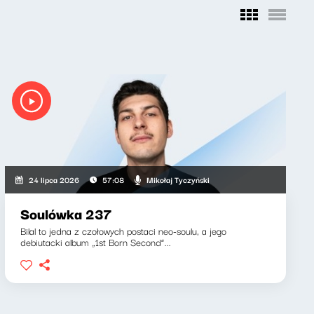
Mikołaj Tyczyński
24 lipca 2026
57:08
Soulówka 237
Bilal to jedna z czołowych postaci neo-soulu, a jego
debiutacki album „1st Born Second”...