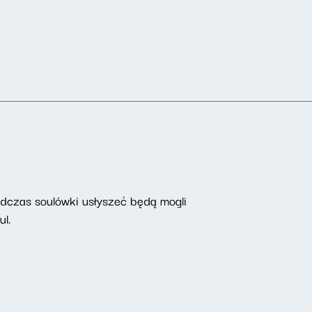
odczas soulówki usłyszeć będą mogli
l.