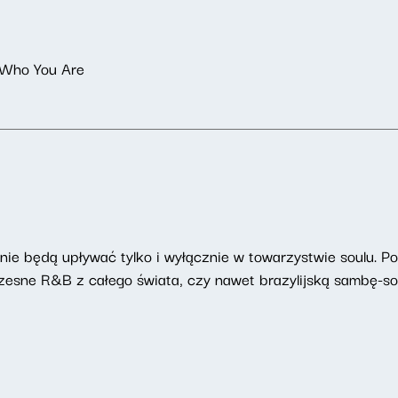
 Who You Are
ie będą upływać tylko i wyłącznie w towarzystwie soulu. P
zesne R&B z całego świata, czy nawet brazylijską sambę-sou