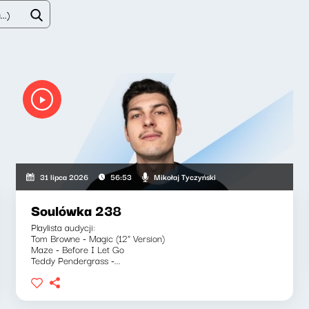
Mikołaj Tyczyński
31 lipca 2026
56:53
Soulówka 238
Playlista audycji:
Tom Browne - Magic (12" Version)
Maze - Before I Let Go
Teddy Pendergrass -...