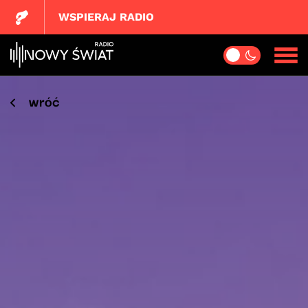
WSPIERAJ RADIO
wróć