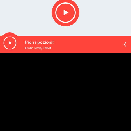
Pion i poziom!
Radio Nowy Świat
O odcinku
W 18. odcinku przyjrzymy się rozpoczynającym się
mistrzostwom świata koszykarzy i spróbujemy
wytypować faworytów. Następnie o kondycji tenisa