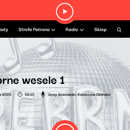
asty
Strefa Patrona
Radio
Sklep
rne wesele 1
ia 2025
56:10
Jerzy Sosnowski
,
Katarzyna Oklińska