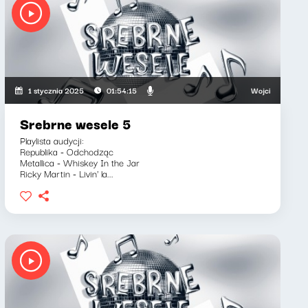
Wojciech Mann, Rysz
1 stycznia 2025
01:54:15
Srebrne wesele 5
Playlista audycji:
Republika - Odchodząc
Metallica - Whiskey In the Jar
Ricky Martin - Livin' la...