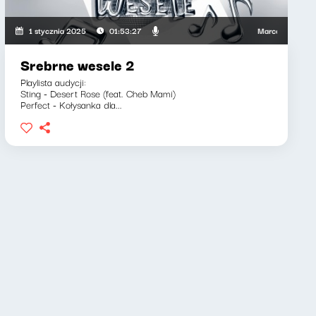
Marcelina Słomian, 
1 stycznia 2025
01:53:27
Srebrne wesele 2
Playlista audycji:
Sting - Desert Rose (feat. Cheb Mami)
Perfect - Kołysanka dla...