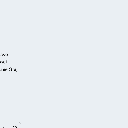
Love
ości
nie Śpij