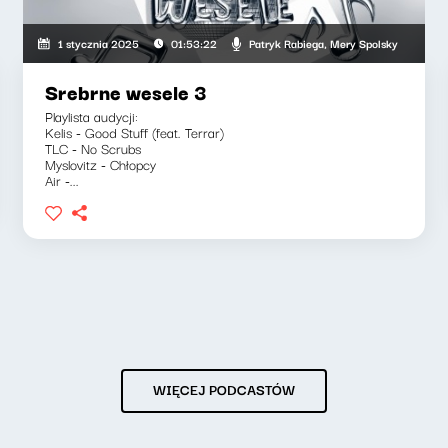
owska, Olga Bobienko
Patryk Rabiega, Mery Spolsky
1 stycznia 2025
01:53:22
Srebrne wesele 3
Playlista audycji:
Kelis - Good Stuff (feat. Terrar)
TLC - No Scrubs
Myslovitz - Chłopcy
Air -...
WIĘCEJ PODCASTÓW