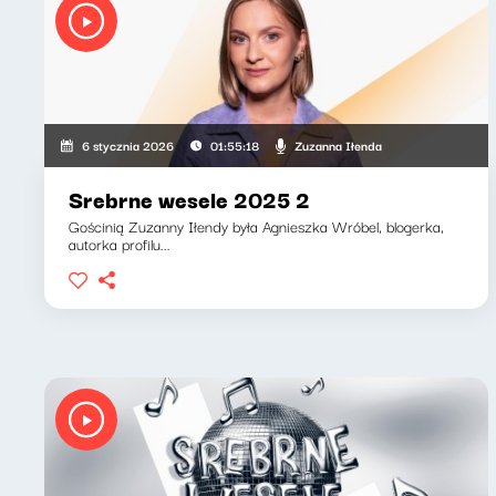
Zuzanna Iłenda
6 stycznia 2026
01:55:18
Srebrne wesele 2025 2
Gościnią Zuzanny Iłendy była Agnieszka Wróbel, blogerka,
autorka profilu...