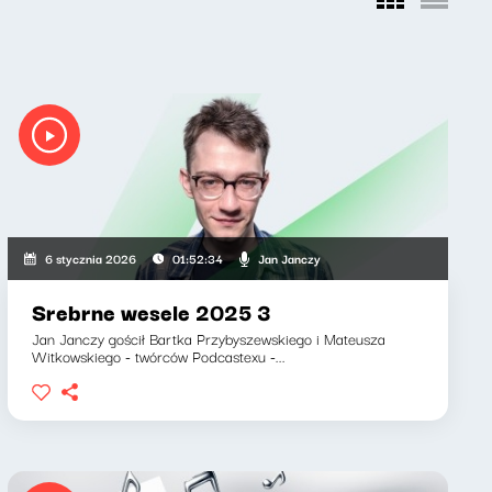
Jan Janczy
6 stycznia 2026
01:52:34
Srebrne wesele 2025 3
Jan Janczy gościł Bartka Przybyszewskiego i Mateusza
Witkowskiego - twórców Podcastexu -...