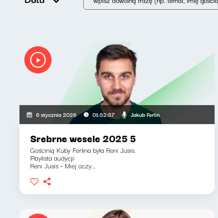
Jakub Ferlin
6 stycznia 2026
01:52:57
Srebrne wesele 2025 5
Gościnią Kuby Ferlina była Reni Jusis.
Playlista audycji:
Reni Jusis - Miej oczy...