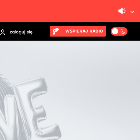
zaloguj się
WSPIERAJ RADIO