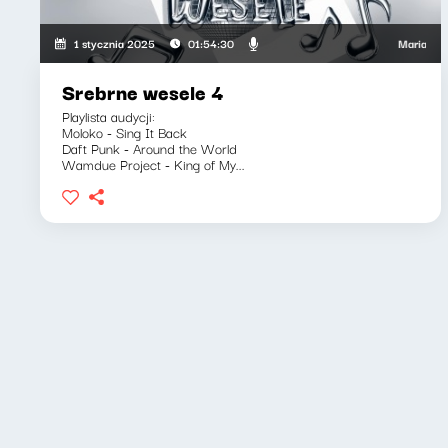
Maria Zamach
1 stycznia 2025
01:54:30
Srebrne wesele 4
Playlista audycji:
Moloko - Sing It Back
Daft Punk - Around the World
Wamdue Project - King of My...