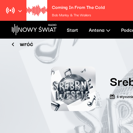
Coming In From The Cold
Bob Marley & The Wailers
Start
Antena
Podc
wróć
Sreb
1 styczn