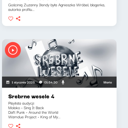
Gościnią Zuzanny Iłendy była Agnieszka Wróbel, blogerka,
autorka profilu...
yszard Koziołek
Maria Zamachowska, 
1 stycznia 2025
01:54:30
Srebrne wesele 4
Playlista audycji:
Moloko - Sing It Back
Daft Punk - Around the World
Wamdue Project - King of My...