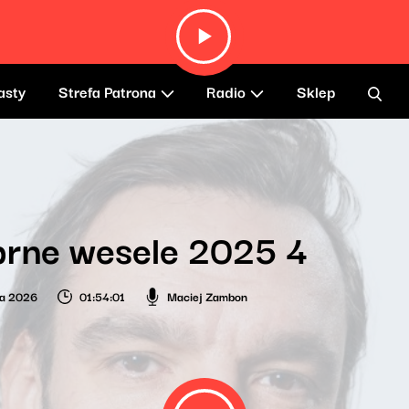
asty
Strefa Patrona
Radio
Sklep
brne wesele 2025 4
ia 2026
01:54:01
Maciej Zambon