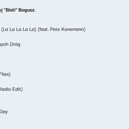
j "Bisti" Bogusz
.
 (La La La La La) (feat. Pete Konemann)
nych Dróg
lies)
Radio Edit)
 Day