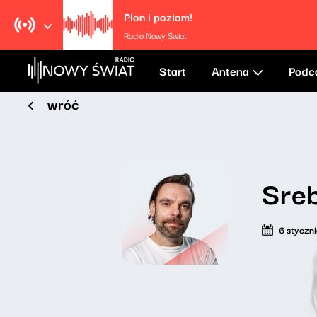
Pion i poziom!
Radio Nowy Świat
Start
Antena
Podc
wróć
Sre
6 styczn