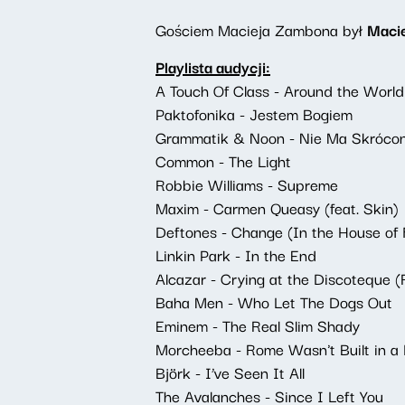
Gościem Macieja Zambona był
Macie
Playlista audycji:
A Touch Of Class - Around the World
Paktofonika - Jestem Bogiem
Grammatik & Noon - Nie Ma Skróco
Common - The Light
Robbie Williams - Supreme
Maxim - Carmen Queasy (feat. Skin)
Deftones - Change (In the House of F
Linkin Park - In the End
Alcazar - Crying at the Discoteque (
Baha Men - Who Let The Dogs Out
Eminem - The Real Slim Shady
Morcheeba - Rome Wasn't Built in a
Björk - I’ve Seen It All
The Avalanches - Since I Left You