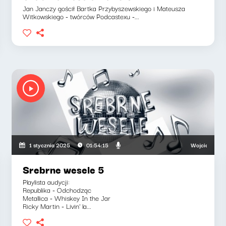
Jan Janczy gościł Bartka Przybyszewskiego i Mateusza
Witkowskiego - twórców Podcastexu -...
Wojciech Mann, R
1 stycznia 2025
01:54:15
Srebrne wesele 5
Playlista audycji:
Republika - Odchodząc
Metallica - Whiskey In the Jar
Ricky Martin - Livin' la...