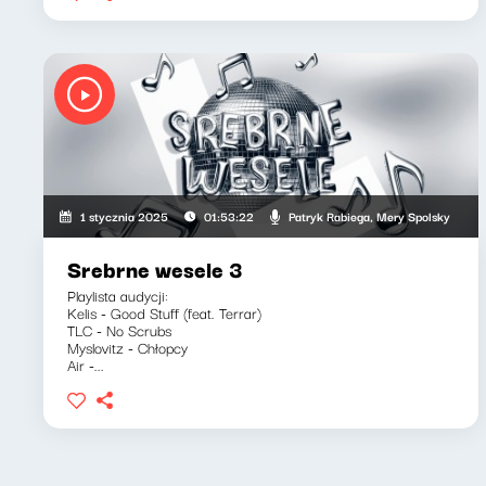
Patryk Rabiega, Mery Spolsky
1 stycznia 2025
01:53:22
Srebrne wesele 3
Playlista audycji:
Kelis - Good Stuff (feat. Terrar)
TLC - No Scrubs
Myslovitz - Chłopcy
Air -...