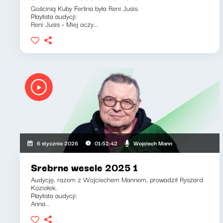
Gościnią Kuby Ferlina była Reni Jusis.
Playlista audycji:
Reni Jusis - Miej oczy...
Wojciech Mann
6 stycznia 2026
01:52:42
Srebrne wesele 2025 1
Audycję, razem z Wojciechem Mannem, prowadził Ryszard
Koziołek.
Playlista audycji:
Anna...