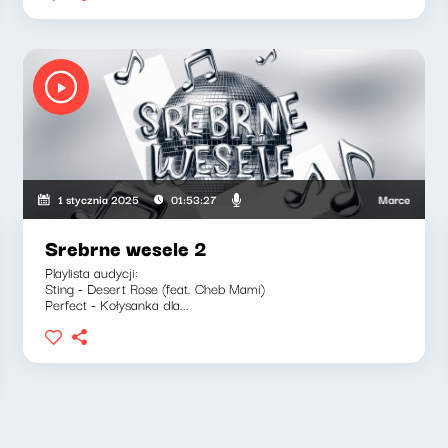
Marcelina Słomia
1 stycznia 2025
01:53:27
Srebrne wesele 2
Playlista audycji:
Sting - Desert Rose (feat. Cheb Mami)
Perfect - Kołysanka dla...