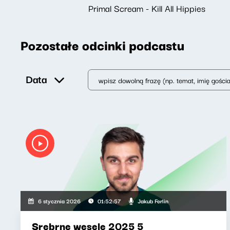
Primal Scream - Kill All Hippies
Pozostałe odcinki podcastu
Data
Jakub Ferlin
6 stycznia 2026
01:52:57
Srebrne wesele 2025 5