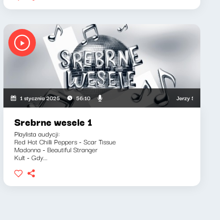
n, Joanna Kołaczkowska
Jerzy Sosnowski, Kata
1 stycznia 2025
56:10
Srebrne wesele 1
Playlista audycji:
Red Hot Chilli Peppers - Scar Tissue
Madonna - Beautiful Stranger
Kult - Gdy...