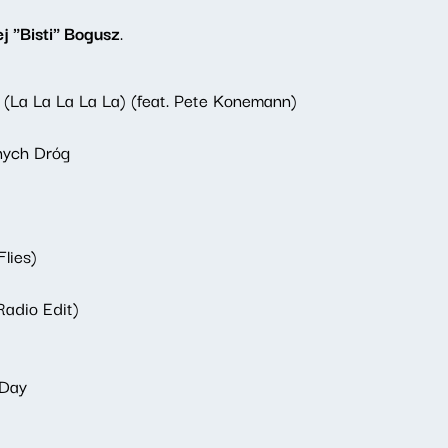
j "Bisti" Bogusz
.
 (La La La La La) (feat. Pete Konemann)
nych Dróg
lies)
Radio Edit)
 Day