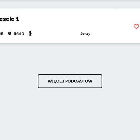
esele 1
Jerzy Sosnowski, Katarzyna Oklińsk
25
56:10
WIĘCEJ PODCASTÓW