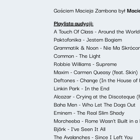
Gościem Macieja Zambona był
Macie
Playlista audycji:
A Touch Of Class - Around the World
Paktofonika - Jestem Bogiem
Grammatik & Noon - Nie Ma Skróco
Common - The Light
Robbie Williams - Supreme
Maxim - Carmen Queasy (feat. Skin)
Deftones - Change (In the House of F
Linkin Park - In the End
Alcazar - Crying at the Discoteque (
Baha Men - Who Let The Dogs Out
Eminem - The Real Slim Shady
Morcheeba - Rome Wasn't Built in a
Björk - I’ve Seen It All
The Avalanches - Since I Left You