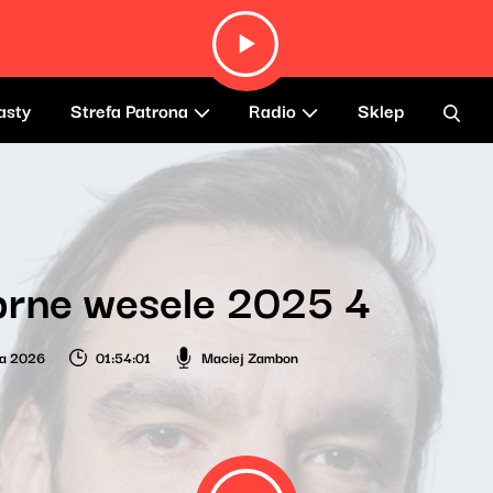
asty
Strefa Patrona
Radio
Sklep
brne wesele 2025 4
ia 2026
01:54:01
Maciej Zambon