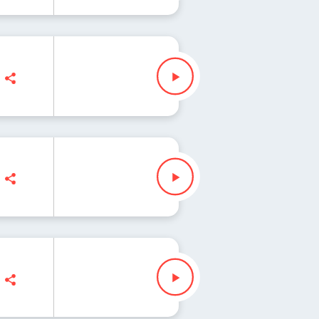
ko
czkowska