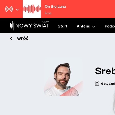
On the Luna
Foals
Start
Antena
Podc
wróć
Sre
6 styczn