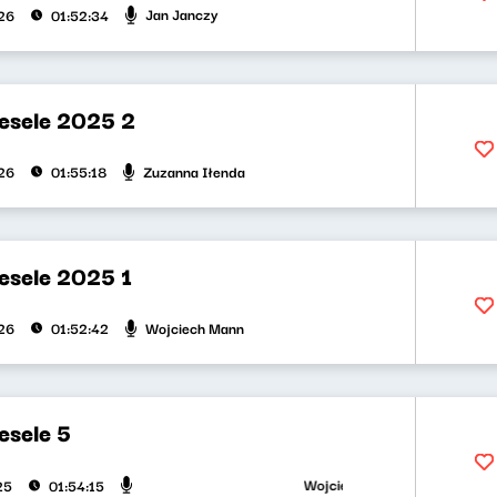
Jan Janczy
026
01:52:34
esele 2025 2
Zuzanna Iłenda
026
01:55:18
esele 2025 1
Wojciech Mann
026
01:52:42
esele 5
Wojciech Mann, Ryszard Koziołe
25
01:54:15