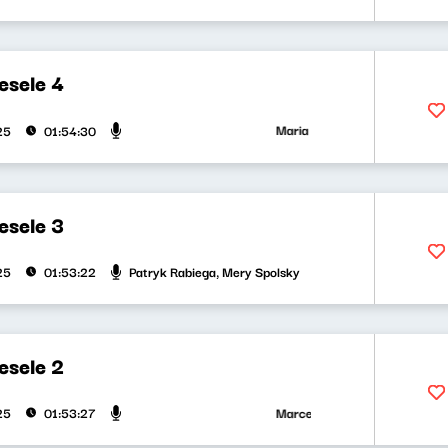
esele 4
Maria Zamachowska, Olga Bobien
25
01:54:30
esele 3
Patryk Rabiega, Mery Spolsky
25
01:53:22
esele 2
Marcelina Słomian, Joanna Koła
25
01:53:27