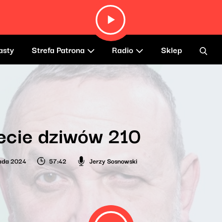
asty
Strefa Patrona
Radio
Sklep
ecie dziwów 210
pada 2024
57:42
Jerzy Sosnowski