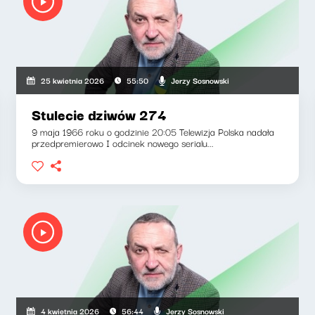
Jerzy Sosnowski
25 kwietnia 2026
55:50
Stulecie dziwów 274
9 maja 1966 roku o godzinie 20:05 Telewizja Polska nadała
przedpremierowo I odcinek nowego serialu...
Jerzy Sosnowski
4 kwietnia 2026
56:44