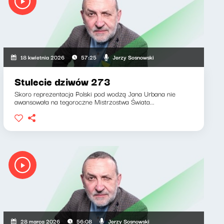
Jerzy Sosnowski
18 kwietnia 2026
57:25
Stulecie dziwów 273
Skoro reprezentacja Polski pod wodzą Jana Urbana nie
awansowała na tegoroczne Mistrzostwa Świata...
Jerzy Sosnowski
28 marca 2026
56:08