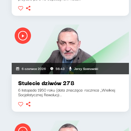
Jerzy Sosnowski
6 czerwca 2026
56:43
Stulecie dziwów 278
6 listopada 1950 roku (data znacząca: rocznica „Wielkiej
Socjalistycznej Rewolucji...