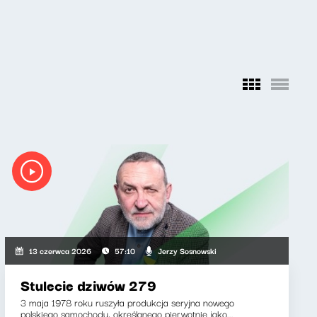
Jerzy Sosnowski
13 czerwca 2026
57:10
Stulecie dziwów 279
3 maja 1978 roku ruszyła produkcja seryjna nowego
polskiego samochodu, określanego pierwotnie jako...