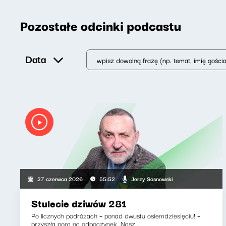
Pozostałe odcinki podcastu
Data
Jerzy Sosnowski
27 czerwca 2026
55:52
Stulecie dziwów 281
Po licznych podróżach – ponad dwustu osiemdziesięciu! –
przyszła pora na odpoczynek. Nasz...