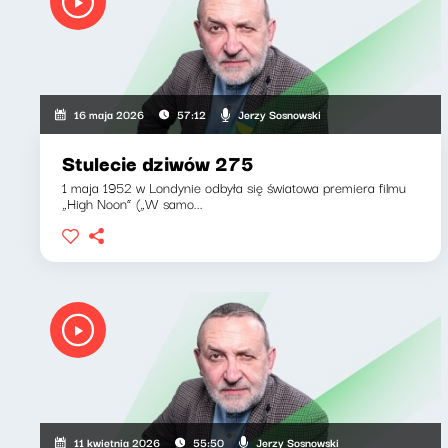
Jerzy Sosnowski
16 maja 2026
57:12
Stulecie dziwów 275
1 maja 1952 w Londynie odbyła się światowa premiera filmu
„High Noon” („W samo...
Jerzy Sosnowski
11 kwietnia 2026
55:50