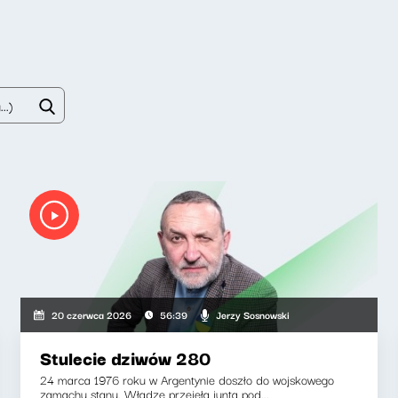
Jerzy Sosnowski
20 czerwca 2026
56:39
Stulecie dziwów 280
24 marca 1976 roku w Argentynie doszło do wojskowego
zamachu stanu. Władzę przejęła junta pod...