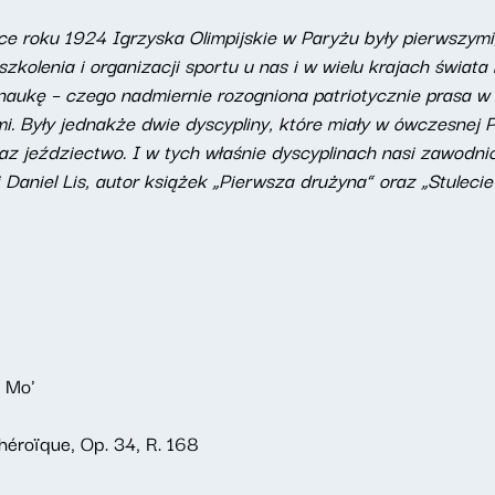
ce roku 1924 Igrzyska Olimpijskie w Paryżu były pierwszymi,
kolenia i organizacji sportu u nas i w wielu krajach świata 
 naukę – czego nadmiernie rozogniona patriotycznie prasa w 
. Były jednakże dwie dyscypliny, które miały w ówczesnej P
raz jeździectwo. I w tych właśnie dyscyplinach nasi zawodn
i Daniel Lis, autor książek „Pierwsza drużyna” oraz „Stuleci
o Mo'
 héroïque, Op. 34, R. 168