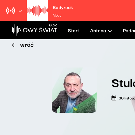
Bodyrock
Moby
Start
Antena
Podc
wróć
Stul
30 listo