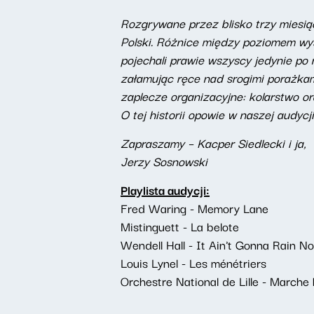
Rozgrywane przez blisko trzy miesią
Polski. Różnice między poziomem wysz
pojechali prawie wszyscy jedynie po
załamując ręce nad srogimi porażkami
zaplecze organizacyjne: kolarstwo o
O tej historii opowie w naszej audycj
Zapraszamy – Kacper Siedlecki i ja,
Jerzy Sosnowski
Playlista audycji:
Fred Waring - Memory Lane
Mistinguett - La belote
Wendell Hall - It Ain't Gonna Rain N
Louis Lynel - Les ménétriers
Orchestre National de Lille - Marche