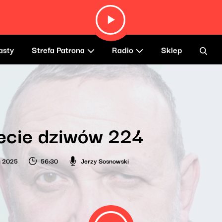
asty
Strefa Patrona
Radio
Sklep
ecie dziwów 224
a 2025
56:30
Jerzy Sosnowski