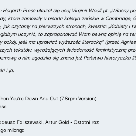
ogarth Press ukazał się esej Virginii Woolf pt. „Własny po
dy, które zamówiły u pisarki kolegia żeńskie w Cambridge, G
 jak czytamy na pierwszych stronach, kwestia: „Kobiety i 
mogłabym uczynić, to zaproponować Wam pewną opinię na tem
y pokój, jeśli ma uprawiać wyższość literacką” (przeł. Agnie
szych tekstów, wyrażających świadomość feministyczną przed
ozmowę o nim zgodziła się znana już Państwu historyczka lite
i i ja,
hen You're Down And Out (78rpm Version)
ess
deusz Faliszewski, Artur Gold - Ostatni raz
go milonga