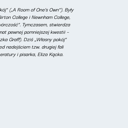
kój” („A Room of One’s Own”). Były
irton College i Newnham College,
twórczość”. Tymczasem, stwierdza
at pewnej pomniejszej kwestii –
szka Graff). Dziś „Własny pokój”
 nadejściem tzw. drugiej fali
ratury i pisarka, Eliza Kącka.