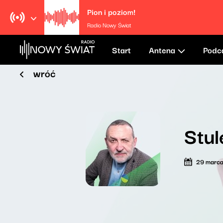
Pion i poziom!
Radio Nowy Świat
Start
Antena
Podc
wróć
Stul
29 marc