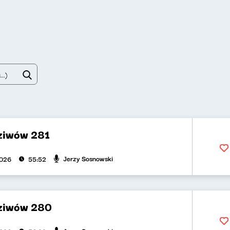
dziwów 281
Jerzy Sosnowski
2026
55:52
dziwów 280