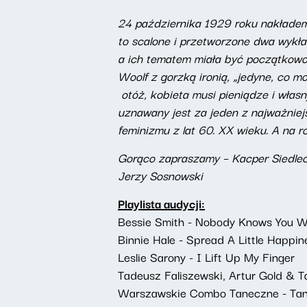
24 października 1929 roku nakładem H
to scalone i przetworzone dwa wykła
a ich tematem miała być początkowo,
Woolf z gorzką ironią, „jedyne, co 
otóż, kobieta musi pieniądze i własn
uznawany jest za jeden z najważniej
feminizmu z lat 60. XX wieku. A na r
Gorąco zapraszamy – Kacper Siedleck
Jerzy Sosnowski
Playlista audycji:
Bessie Smith - Nobody Knows You W
Binnie Hale - Spread A Little Happin
Leslie Sarony - I Lift Up My Finger
Tadeusz Faliszewski, Artur Gold & Ta
Warszawskie Combo Taneczne - Tan