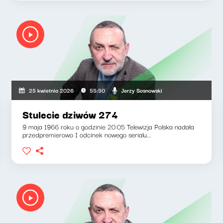
Jerzy Sosnowski
25 kwietnia 2026
55:50
Stulecie dziwów 274
9 maja 1966 roku o godzinie 20:05 Telewizja Polska nadała
przedpremierowo I odcinek nowego serialu...