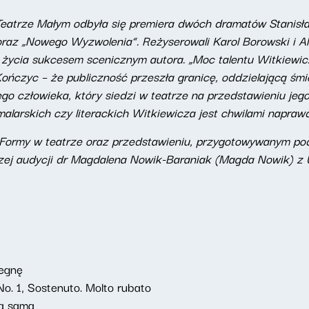
eatrze Małym odbyła się premiera dwóch dramatów Stanisł
 oraz „Nowego Wyzwolenia”. Reżyserowali Karol Borowski i 
 życia sukcesem scenicznym autora. „Moc talentu Witkiewicz
ńczyc – że publiczność przeszła granicę, oddzielającą śm
ego człowieka, który siedzi w teatrze na przedstawieniu je
malarskich czy literackich Witkiewicza jest chwilami napra
 Formy w teatrze oraz przedstawieniu, przygotowywanym po
ej audycji dr Magdalena Nowik-Baraniak (Magda Nowik) z
legnę
o. 1, Sostenuto. Molto rubato
ka sama