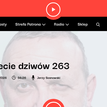
asty
Strefa Patrona
Radio
Sklep
ecie dziwów 263
 2026
56:26
Jerzy Sosnowski