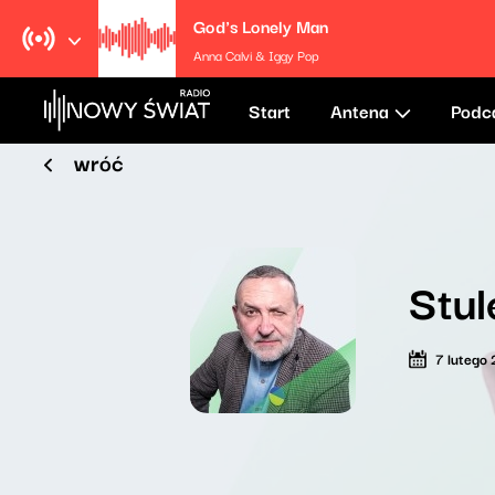
God's Lonely Man
Anna Calvi & Iggy Pop
Start
Antena
Podc
wróć
Stul
7 lutego