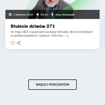
Jerzy Sosnowski
4 kwietnia 2026
56:44
Stulecie dziwów 271
W maju 1921 rozpoczęto budowę Ośrodka dla Ociemniałych
w podwarszawskich Laskach. Wkrótce – z...
WIĘCEJ PODCASTÓW