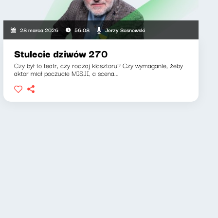
Jerzy Sosnowski
28 marca 2026
56:08
Stulecie dziwów 270
Czy był to teatr, czy rodzaj klasztoru? Czy wymaganie, żeby
aktor miał poczucie MISJI, a scena...