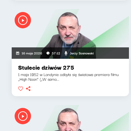
Jerzy Sosnowski
16 maja 2026
57:12
Stulecie dziwów 275
1 maja 1952 w Londynie odbyła się światowa premiera filmu
„High Noon” („W samo...