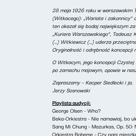
28 maja 1926 roku w warszawskim T
(Witkacego): „Wariata i zakonnicy”
ten okazał się bodaj największym za
„Kuriera Warszawskiego”, Tadeusz Ko
(…) Witkiewicz (…) uderza przeciętn
Oryginalność i odrębność koncepcji 
O Witkacym, jego koncepcji Czystej
po zamachu majowym, opowie w nasz
Zapraszamy – Kacper Siedlecki i ja,
Jerzy Sosnowski
Playlista audycji:
George Olsen - Who?
Beka-Orkiestra - Nie namawiaj, bo u
Sang Mi Chung - Mazurkas, Op. 50: N
Orkiestra Boheme - Czy pani miesz