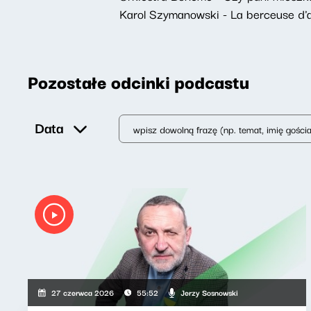
Karol Szymanowski - La berceuse d'a
Pozostałe odcinki podcastu
Data
Jerzy Sosnowski
27 czerwca 2026
55:52