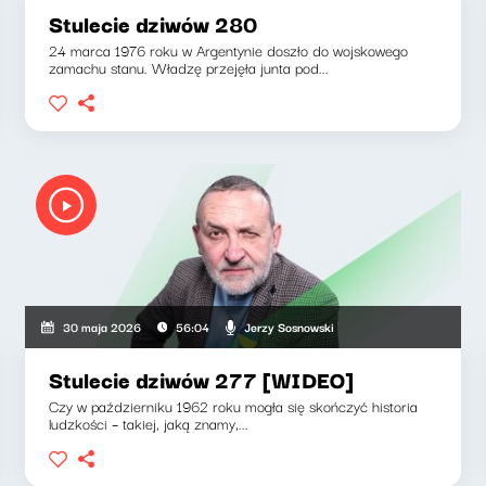
Stulecie dziwów 280
24 marca 1976 roku w Argentynie doszło do wojskowego
zamachu stanu. Władzę przejęła junta pod...
Jerzy Sosnowski
30 maja 2026
56:04
Stulecie dziwów 277 [WIDEO]
Czy w październiku 1962 roku mogła się skończyć historia
ludzkości – takiej, jaką znamy,...