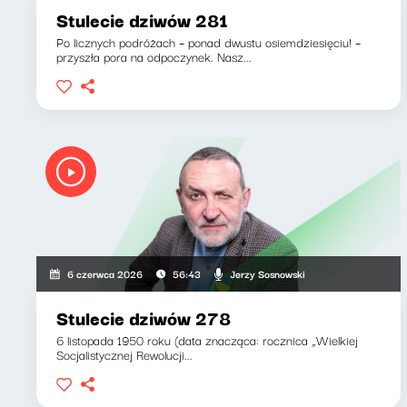
Stulecie dziwów 281
Po licznych podróżach – ponad dwustu osiemdziesięciu! –
przyszła pora na odpoczynek. Nasz...
Jerzy Sosnowski
6 czerwca 2026
56:43
Stulecie dziwów 278
6 listopada 1950 roku (data znacząca: rocznica „Wielkiej
Socjalistycznej Rewolucji...