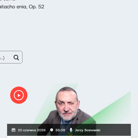
itacho enia, Op. 52
Jerzy Sosnowski
20 czerwca 2026
56:39