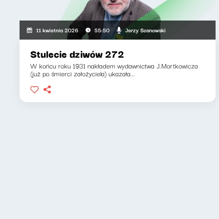
Jerzy Sosnowski
11 kwietnia 2026
55:50
Stulecie dziwów 272
W końcu roku 1931 nakładem wydawnictwa J.Mortkowicza
(już po śmierci założyciela) ukazała...