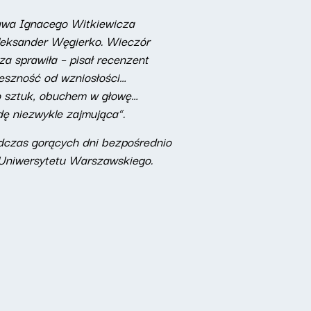
awa Ignacego Witkiewicza
Aleksander Węgierko. Wieczór
a sprawiła – pisał recenzent
ieszność od wzniosłości…
go sztuk, obuchem w głowę…
wdę niezwykle zajmująca”.
dczas gorących dni bezpośrednio
 Uniwersytetu Warszawskiego.