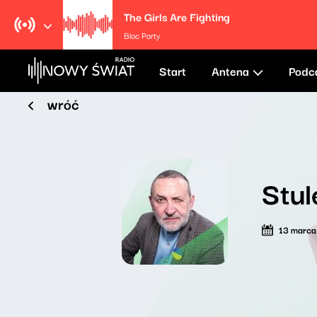
The Girls Are Fighting
Bloc Party
Start
Antena
Podc
wróć
Stul
13 marca