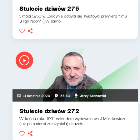
Stulecie dziwów 275
1 maja 1952 w Londynie odbyła się światowa premiera filmu
„High Noon” („W samo...
Jerzy Sosnowski
11 kwietnia 2026
55:50
Stulecie dziwów 272
W końcu roku 1931 nakładem wydawnictwa J.Mortkowicza
(już po śmierci założyciela) ukazała...