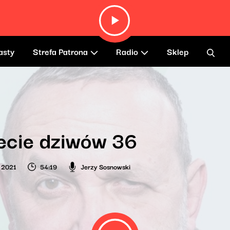
asty
Strefa Patrona
Radio
Sklep
ecie dziwów 36
 2021
54:19
Jerzy Sosnowski