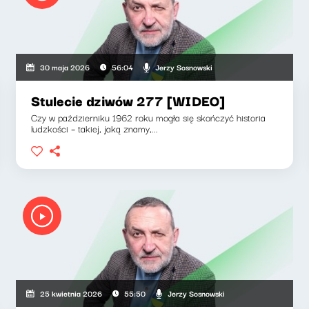
Jerzy Sosnowski
30 maja 2026
56:04
Stulecie dziwów 277 [WIDEO]
Czy w październiku 1962 roku mogła się skończyć historia
ludzkości – takiej, jaką znamy,...
Jerzy Sosnowski
25 kwietnia 2026
55:50