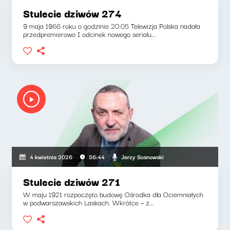
Stulecie dziwów 274
9 maja 1966 roku o godzinie 20:05 Telewizja Polska nadała
przedpremierowo I odcinek nowego serialu...
Jerzy Sosnowski
4 kwietnia 2026
56:44
Stulecie dziwów 271
W maju 1921 rozpoczęto budowę Ośrodka dla Ociemniałych
w podwarszawskich Laskach. Wkrótce – z...