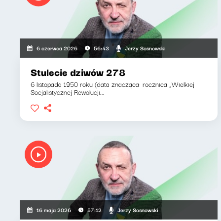
Jerzy Sosnowski
6 czerwca 2026
56:43
Stulecie dziwów 278
6 listopada 1950 roku (data znacząca: rocznica „Wielkiej
Socjalistycznej Rewolucji...
Jerzy Sosnowski
16 maja 2026
57:12