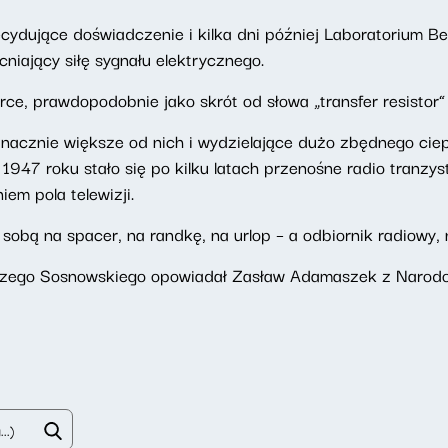
dujące doświadczenie i kilka dni później Laboratorium Bella
niający siłę sygnału elektrycznego.
rce, prawdopodobnie jako skrót od słowa „transfer resistor” 
nacznie większe od nich i wydzielające dużo zbędnego ciep
947 roku stało się po kilku latach przenośne radio tranzys
em pola telewizji.
sobą na spacer, na randkę, na urlop – a odbiornik radiowy,
 Jerzego Sosnowskiego opowiadał Zasław Adamaszek z Naro