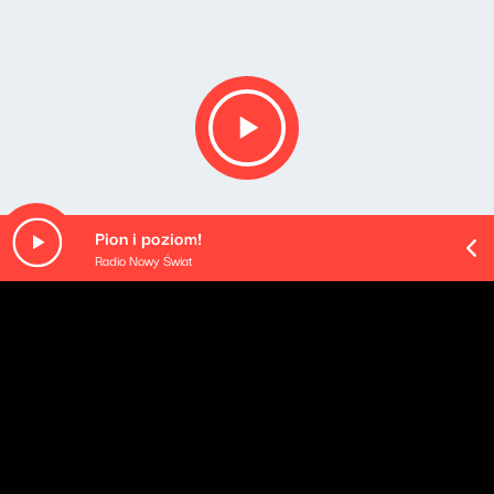
Pion i poziom!
Radio Nowy Świat
O odcinku