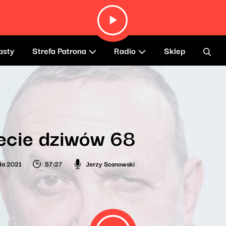
asty
Strefa Patrona
Radio
Sklep
ecie dziwów 68
ada 2021
57:27
Jerzy Sosnowski