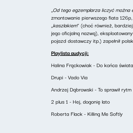
„
Od tego egzemplarza liczyć można 
zmontowanie pierwszego fiata 126p, 
„
kaszlakiem
” (choć również, bardziej
jego oficjalną nazwą), eksploatowan
pojazd dostawczy itp.) zapełnił pols
Playlista audycji:
Halina Frąckowiak - Do końca świat
Drupi - Vado Via
Andrzej Dąbrowski - To sprawił rytm
2 plus 1 - Hej, dogonię lato
Roberta Flack - Killing Me Softly