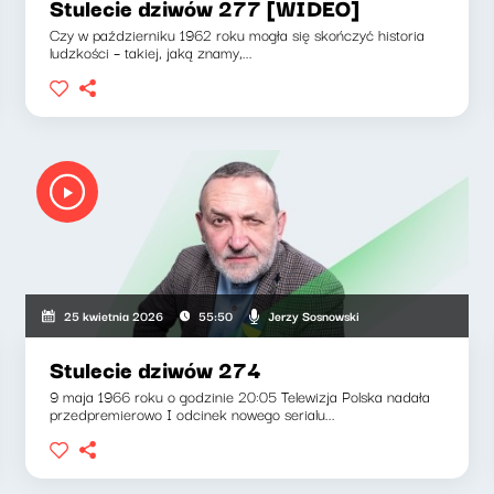
Stulecie dziwów 277 [WIDEO]
Czy w październiku 1962 roku mogła się skończyć historia
ludzkości – takiej, jaką znamy,...
Jerzy Sosnowski
25 kwietnia 2026
55:50
Stulecie dziwów 274
9 maja 1966 roku o godzinie 20:05 Telewizja Polska nadała
przedpremierowo I odcinek nowego serialu...