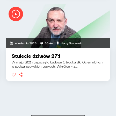
Jerzy Sosnowski
4 kwietnia 2026
56:44
Stulecie dziwów 271
W maju 1921 rozpoczęto budowę Ośrodka dla Ociemniałych
w podwarszawskich Laskach. Wkrótce – z...