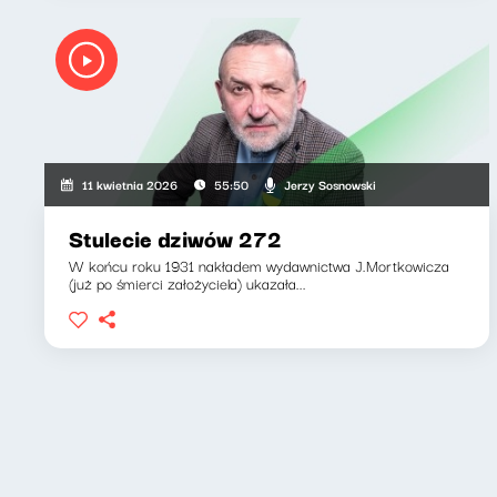
Jerzy Sosnowski
11 kwietnia 2026
55:50
Stulecie dziwów 272
W końcu roku 1931 nakładem wydawnictwa J.Mortkowicza
(już po śmierci założyciela) ukazała...