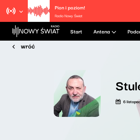
Pion i poziom!
Radio Nowy Świat
Start
Antena
Podc
wróć
Stul
6 listop