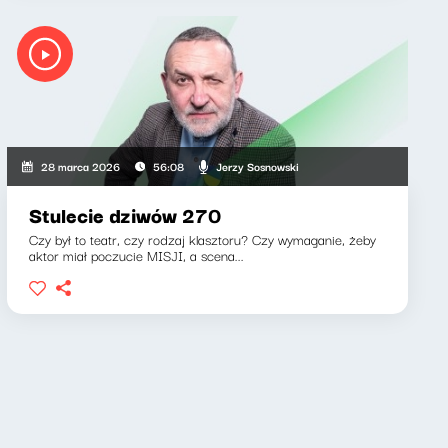
Jerzy Sosnowski
28 marca 2026
56:08
Stulecie dziwów 270
Czy był to teatr, czy rodzaj klasztoru? Czy wymaganie, żeby
aktor miał poczucie MISJI, a scena...