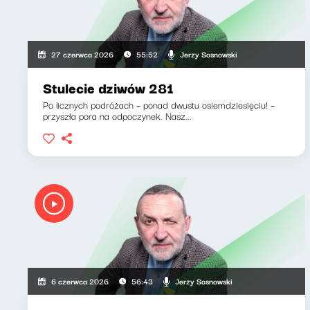
Jerzy Sosnowski
27 czerwca 2026
55:52
Stulecie dziwów 281
Po licznych podróżach – ponad dwustu osiemdziesięciu! –
przyszła pora na odpoczynek. Nasz...
Jerzy Sosnowski
6 czerwca 2026
56:43