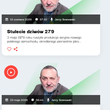
Jerzy Sosnowski
13 czerwca 2026
57:10
Stulecie dziwów 279
3 maja 1978 roku ruszyła produkcja seryjna nowego
polskiego samochodu, określanego pierwotnie jako...
Jerzy Sosnowski
23 maja 2026
56:44