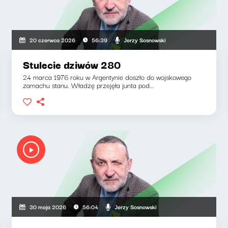
Jerzy Sosnowski
20 czerwca 2026
56:39
Stulecie dziwów 280
24 marca 1976 roku w Argentynie doszło do wojskowego
zamachu stanu. Władzę przejęła junta pod...
Jerzy Sosnowski
30 maja 2026
56:04