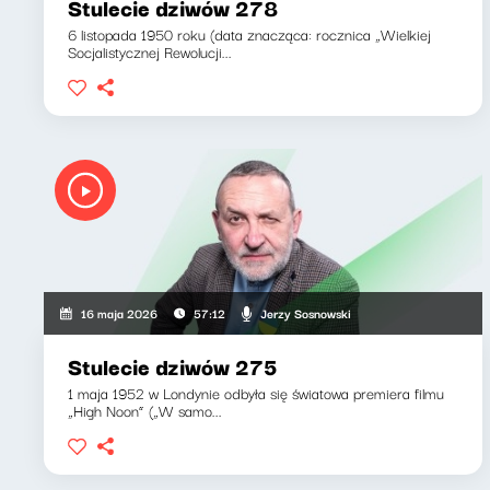
Stulecie dziwów 278
6 listopada 1950 roku (data znacząca: rocznica „Wielkiej
Socjalistycznej Rewolucji...
Jerzy Sosnowski
16 maja 2026
57:12
Stulecie dziwów 275
1 maja 1952 w Londynie odbyła się światowa premiera filmu
„High Noon” („W samo...