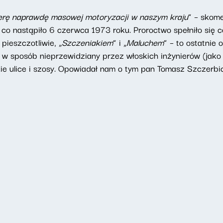
erę naprawdę masowej motoryzacji w naszym kraju
” – skom
co nastąpiło 6 czerwca 1973 roku. Proroctwo spełniło się co
 pieszczotliwie, „
Szczeniakiem
” i „
Maluchem
” – to ostatnie 
y w sposób nieprzewidziany przez włoskich inżynierów (jako
kie ulice i szosy. Opowiadał nam o tym pan Tomasz Szczerbic
a