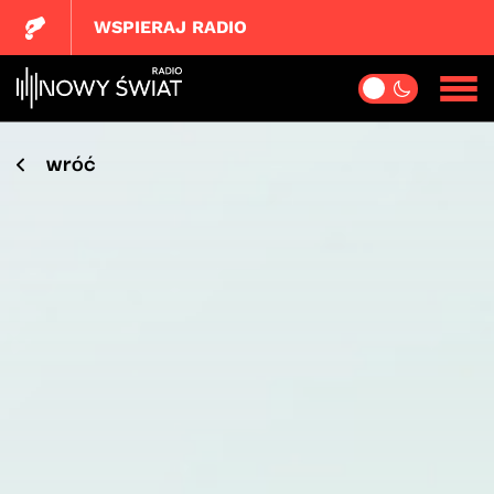
WSPIERAJ RADIO
wróć