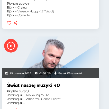
Playlista audycji:
Björk - Crying
Björk - Violently Happy (12" Vocal)
Björk - Come To...
Bartek Winczewski
13 czerwca 2023
01:57:28
Świat naszej muzyki 40
Playlista audycji:
Jamiroquai - Too Young to Die
Jamiroquai - When You Gonna Learn?
Jamiroquai...