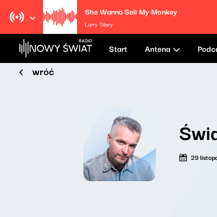
She Wanna Sell My Monkey
Larry Tillery
Start
Antena
Podc
wróć
Świa
29 listo