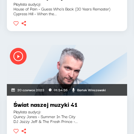
Playlista audycji:
House of Pain - Guess Who's Back (30 Years Remaster)
Cypress Hill - When the...
Bartek Winczewski
20 czerwca 2023
01:54:36
Świat naszej muzyki 41
Playlista audycji:
Quincy Jones - Summer In The City
DJ Jazzy Jeff & The Fresh Prince -...