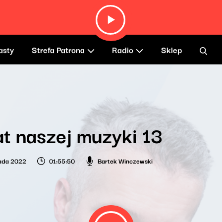
asty
Strefa Patrona
Radio
Sklep
t naszej muzyki 13
pada 2022
01:55:50
Bartek Winczewski