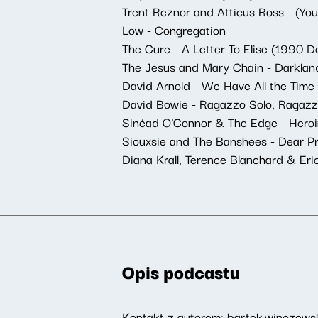
Trent Reznor and Atticus Ross - (Yo
Low - Congregation
The Cure - A Letter To Elise (1990 
The Jesus and Mary Chain - Darklan
David Arnold - We Have All the Time 
David Bowie - Ragazzo Solo, Ragazz
Sinéad O'Connor & The Edge - Hero
Siouxsie and The Banshees - Dear P
Diana Krall, Terence Blanchard & Eric
Opis podcastu
Kontakt z autorem:
bartek.winczews