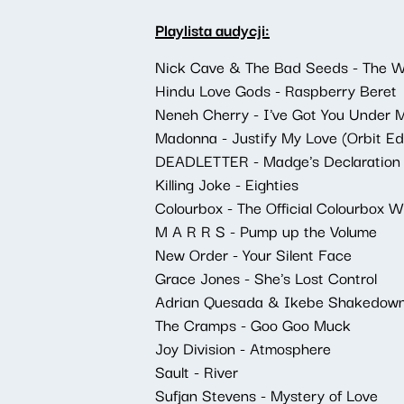
Playlista audycji:
Nick Cave & The Bad Seeds - The 
Hindu Love Gods - Raspberry Beret
Neneh Cherry - I've Got You Under 
Madonna - Justify My Love (Orbit Ed
DEADLETTER - Madge's Declaration
Killing Joke - Eighties
Colourbox - The Official Colourbox 
M A R R S - Pump up the Volume
New Order - Your Silent Face
Grace Jones - She's Lost Control
Adrian Quesada & Ikebe Shakedown 
The Cramps - Goo Goo Muck
Joy Division - Atmosphere
Sault - River
Sufjan Stevens - Mystery of Love