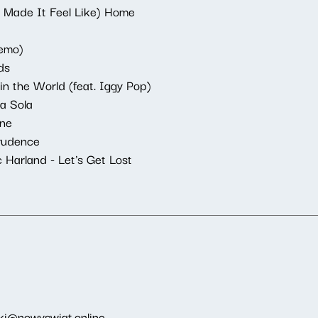
u Made It Feel Like) Home
Demo)
ds
in the World (feat. Iggy Pop)
a Sola
ine
rudence
 Harland - Let's Get Lost
ki@nowyswiat.online
.