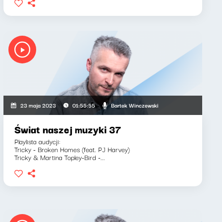
Bartek Winczewski
23 maja 2023
01:55:55
Świat naszej muzyki 37
Playlista audycji:
Tricky - Broken Homes (feat. PJ Harvey)
Tricky & Martina Topley-Bird -...