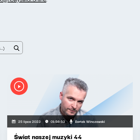
Bartek Winczewski
25 lipca 2023
01:56:53
Świat naszej muzyki 44