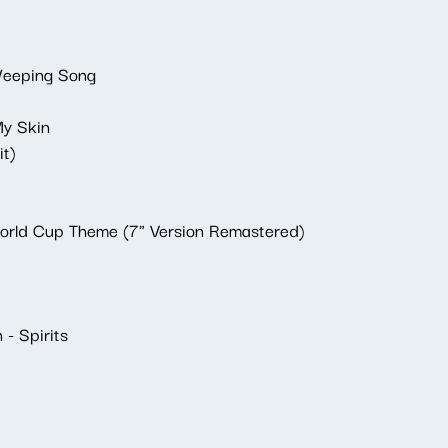
Weeping Song
My Skin
it)
World Cup Theme (7" Version Remastered)
- Spirits