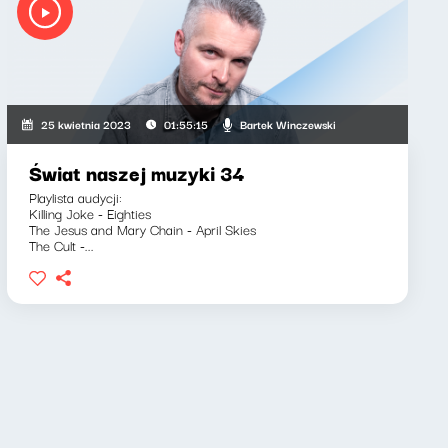
Bartek Winczewski
25 kwietnia 2023
01:55:15
Świat naszej muzyki 34
Playlista audycji:
Killing Joke - Eighties
The Jesus and Mary Chain - April Skies
The Cult -...