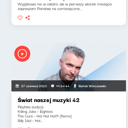
Wyjątkowo nie w ostatni, ale w pierwszy wtorek miesiąca
zapraszam Państwa na comiesięczne...
Bartek Winczewski
27 czerwca 2023
01:54:44
Świat naszej muzyki 42
Playlista audycji:
Killing Joke - Eighties
The Cure - Hot Hot Hot!!! (Remix)
Billy Idol - Hot...