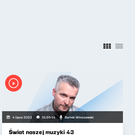
Bartek Winczewski
4 lipca 2023
01:55:14
Świat naszej muzyki 43