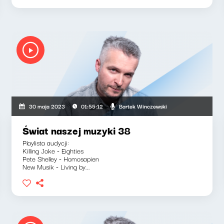
Bartek Winczewski
30 maja 2023
01:55:12
Świat naszej muzyki 38
Playlista audycji:
Killing Joke - Eighties
Pete Shelley - Homosapien
New Musik - Living by...