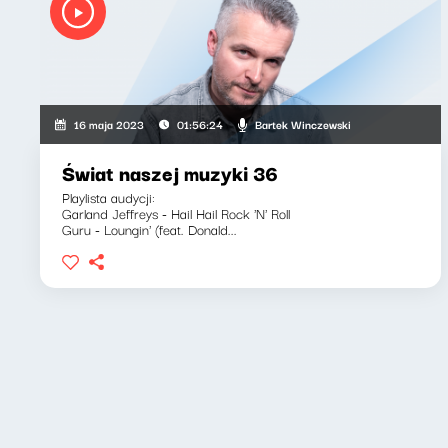
Bartek Winczewski
16 maja 2023
01:56:24
Świat naszej muzyki 36
Playlista audycji:
Garland Jeffreys - Hail Hail Rock 'N' Roll
Guru - Loungin' (feat. Donald...