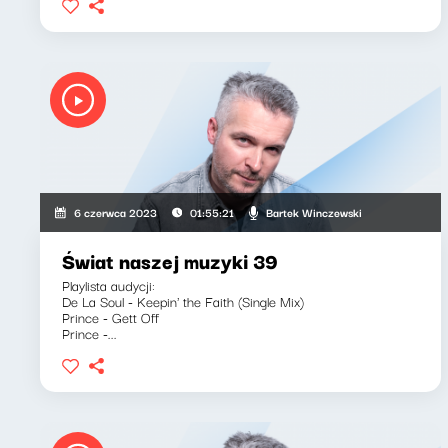
Bartek Winczewski
6 czerwca 2023
01:55:21
Świat naszej muzyki 39
Playlista audycji:
De La Soul - Keepin' the Faith (Single Mix)
Prince - Gett Off
Prince -...