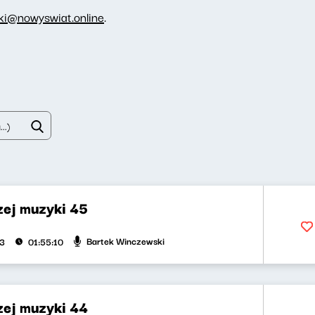
ki@nowyswiat.online
.
zej muzyki 45
Bartek Winczewski
23
01:55:10
zej muzyki 44