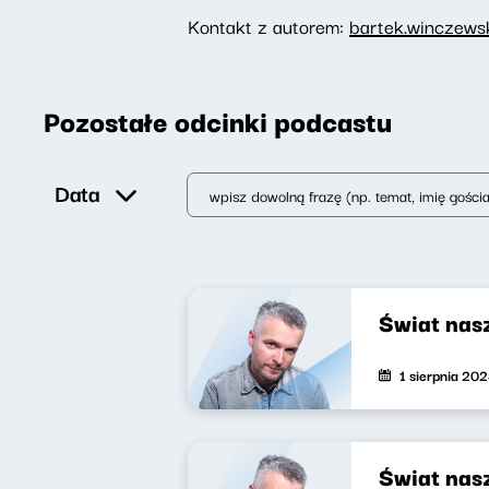
Kontakt z autorem:
bartek.winczews
Pozostałe odcinki podcastu
Data
Świat nas
1 sierpnia 20
Świat nas