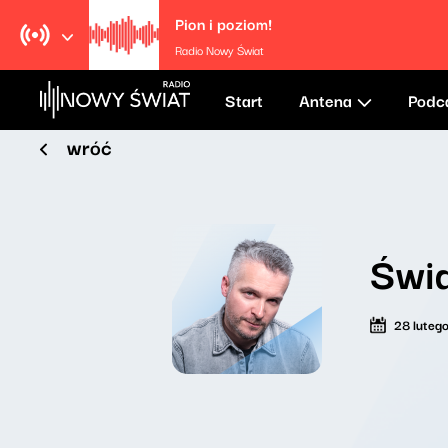
Pion i poziom!
Radio Nowy Świat
Start
Antena
Podc
wróć
Świa
28 luteg