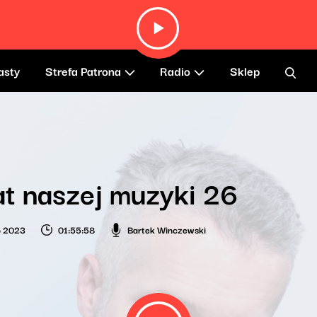
asty
Strefa Patrona
Radio
Sklep
t naszej muzyki 26
o 2023
01:55:58
Bartek Winczewski