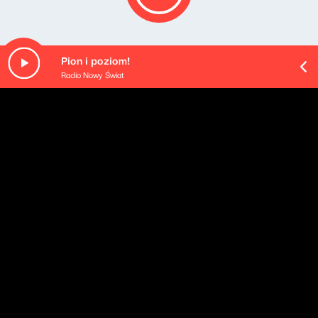
Pion i poziom!
Radio Nowy Świat
O odcinku
Playlista audycji:
Tori Amos - Crucify
David Bowie - Miracle Goodnight
Marta & Tricky - Think Of You
Little Dragon - Slugs of Love