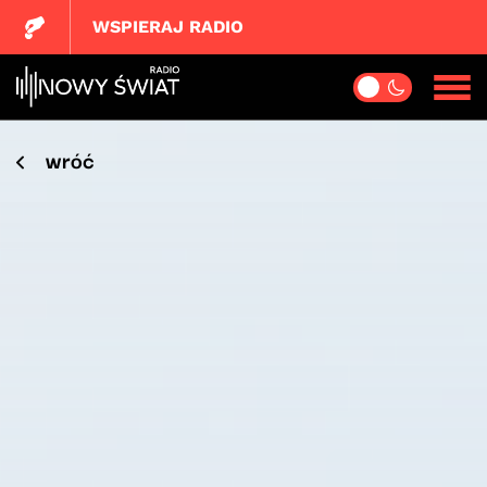
WSPIERAJ RADIO
wróć