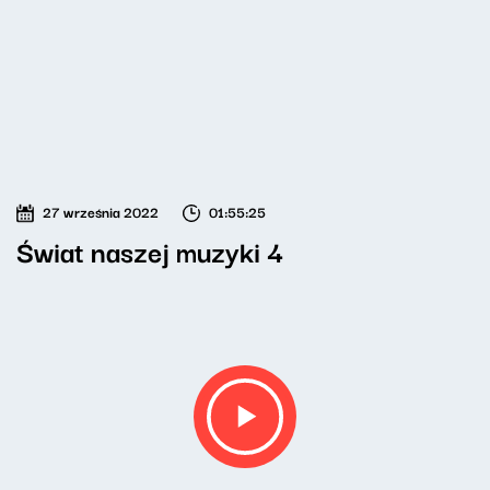
27 września 2022
01:55:25
Świat naszej muzyki 4