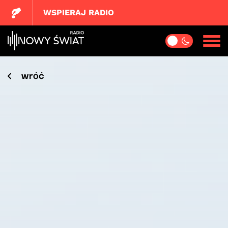
WSPIERAJ RADIO
wróć