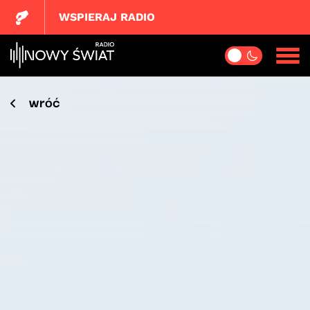
WSPIERAJ RADIO
wróć