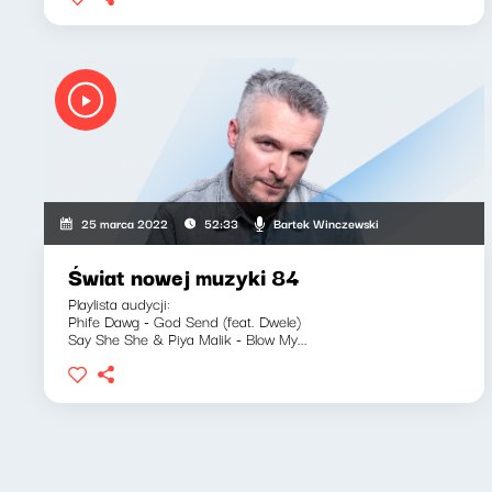
Bartek Winczewski
25 marca 2022
52:33
Świat nowej muzyki 84
Playlista audycji:
Phife Dawg - God Send (feat. Dwele)
Say She She & Piya Malik - Blow My...