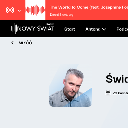
The World to Come (feat. Josephine Fos
Daniel Blumberg
Start
Antena
Podc
wróć
Świa
29 kwiet