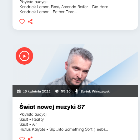
Playlista audycji:
Kendrick Lamar, Blxst, Amanda Reifer - Die Hard
Kendrick Lamar - Father Time...
Bartek Winczewski
15 kwietnia 2022
55:36
Świat nowej muzyki 87
Playlista audycji:
Sault - Reality
Sault - Air
Hiatus Kaiyote - Sip Into Something Soft (Teebs...