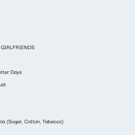
S GIRLFRIENDS
etter Days
ust
tia (Sugar, Cotton, Tabacco)