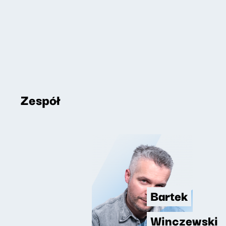
Zespół
Bartek
Winczewski