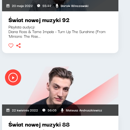
Bartek Winczewski
20 maja 2022
55:22
Świat nowej muzyki 92
Playlista audycji:
Diana Ross & Tame Impala - Turn Up The Sunshine (From
'Minions: The Rise...
Mateusz Andruszkiewicz
22 kwietnia 2022
56:05
Świat nowej muzyki 88