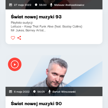
Mateusz Andruszkiewicz
27 maja 2022
56:00
Świat nowej muzyki 93
Playlista audycji:
Lettuce - Keep That Funk Alive (feat. Bootsy Collins)
Mr Jukes, Barney Artist...
Bartek Winczewski
6 maja 2022
56:05
Świat nowej muzyki 90