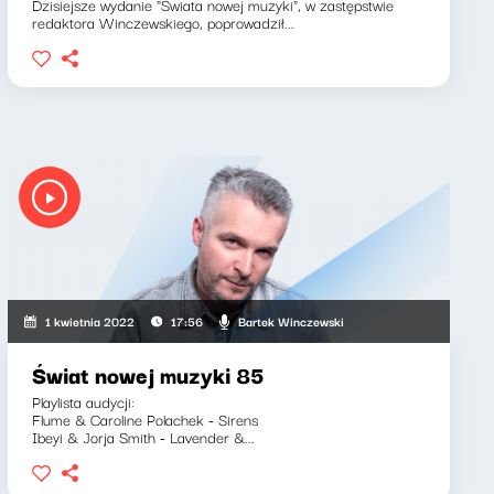
Dzisiejsze wydanie "Świata nowej muzyki", w zastępstwie
redaktora Winczewskiego, poprowadził...
Bartek Winczewski
1 kwietnia 2022
17:56
Świat nowej muzyki 85
Playlista audycji:
Flume & Caroline Polachek - Sirens
Ibeyi & Jorja Smith - Lavender &...