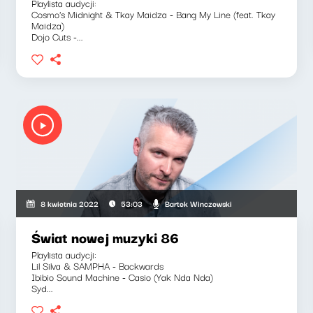
Playlista audycji:
Cosmo's Midnight & Tkay Maidza - Bang My Line (feat. Tkay
Maidza)
Dojo Cuts -...
Bartek Winczewski
8 kwietnia 2022
53:03
Świat nowej muzyki 86
Playlista audycji:
Lil Silva & SAMPHA - Backwards
Ibibio Sound Machine - Casio (Yak Nda Nda)
Syd...