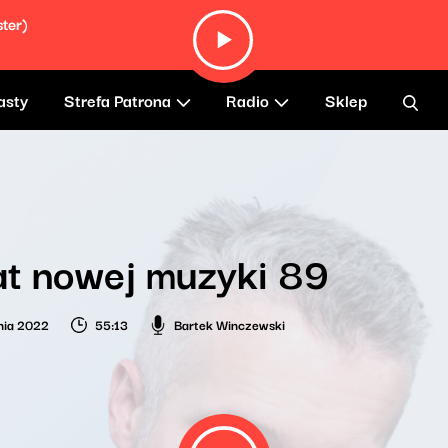
ter)
asty
Strefa Patrona
Radio
Sklep
t nowej muzyki 89
nia 2022
55:13
Bartek Winczewski