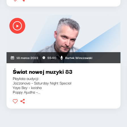
Bartek Winczewski
18 marca 2022
55:50
Świat nowej muzyki 83
Playlista audycji:
Jazzanova - Saturday Night Special
Yaya Bey - keisha
Poppy Ajudha -...