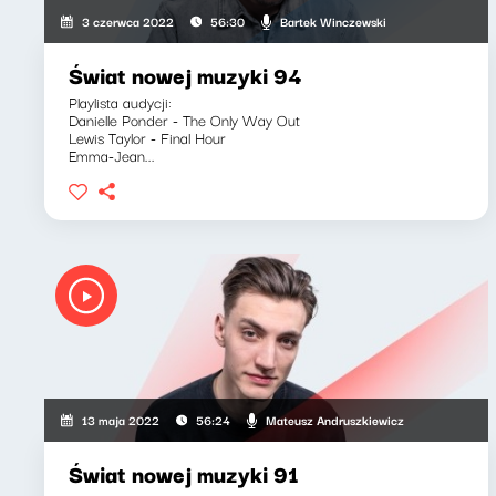
Bartek Winczewski
3 czerwca 2022
56:30
Świat nowej muzyki 94
Playlista audycji:
Danielle Ponder - The Only Way Out
Lewis Taylor - Final Hour
Emma-Jean...
Mateusz Andruszkiewicz
13 maja 2022
56:24
Świat nowej muzyki 91