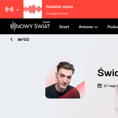
Kawałek cienia
Grzegorz Turnau
Start
Antena
Podc
wróć
Świa
27 maja