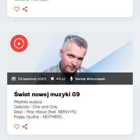
Bartek Winczewski
29 kwietnia 2022
55:13
Świat nowej muzyki 89
Playlista audycji:
Gabriels - One and Only
Ibeyi - Rise Above (feat. BERWYN)
Poppy Ajudha - MOTHERS...