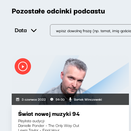
Pozostałe odcinki podcastu
Data
Bartek Winczewski
3 czerwca 2022
56:30
Świat nowej muzyki 94
Playlista audycji:
Danielle Ponder - The Only Way Out
Lewis Taylor - Final Hour