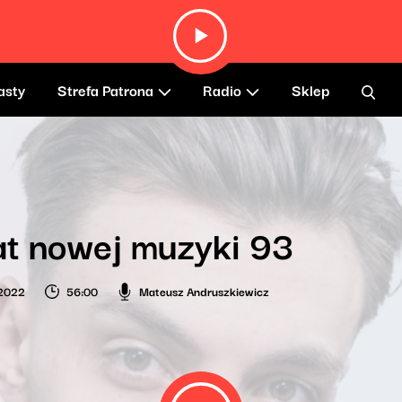
asty
Strefa Patrona
Radio
Sklep
t nowej muzyki 93
 2022
56:00
Mateusz Andruszkiewicz