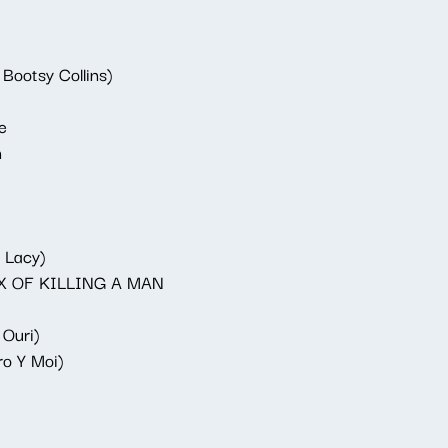
 Bootsy Collins)
e
n
e Lacy)
X OF KILLING A MAN
 Ouri)
ro Y Moi)