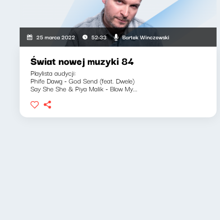
Bartek Winczewski
25 marca 2022
52:33
Świat nowej muzyki 84
Playlista audycji:
Phife Dawg - God Send (feat. Dwele)
Say She She & Piya Malik - Blow My...