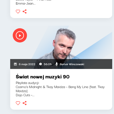
Emma-Jean...
Bartek Winczewski
6 maja 2022
56:05
Świat nowej muzyki 90
Playlista audycji:
Cosmo's Midnight & Tkay Maidza - Bang My Line (feat. Tkay
Maidza)
Dojo Cuts -...