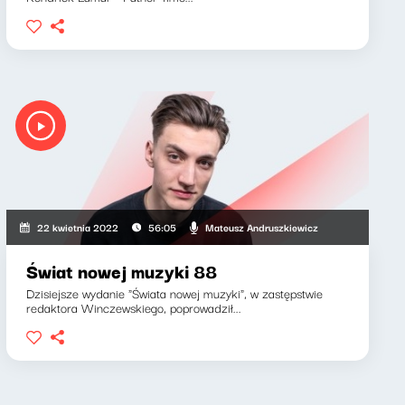
Mateusz Andruszkiewicz
22 kwietnia 2022
56:05
Świat nowej muzyki 88
Dzisiejsze wydanie "Świata nowej muzyki", w zastępstwie
redaktora Winczewskiego, poprowadził...