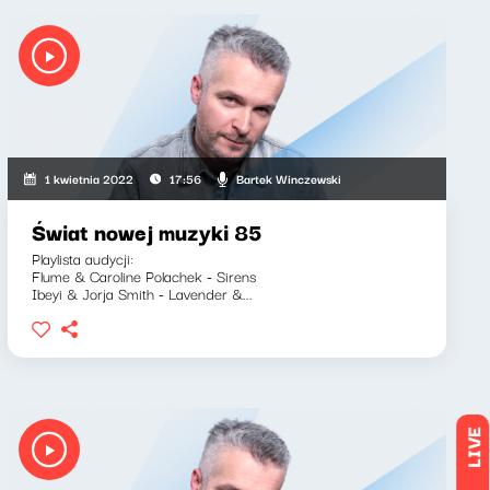
Bartek Winczewski
1 kwietnia 2022
17:56
Świat nowej muzyki 85
Playlista audycji:
Flume & Caroline Polachek - Sirens
Ibeyi & Jorja Smith - Lavender &...
LIVE