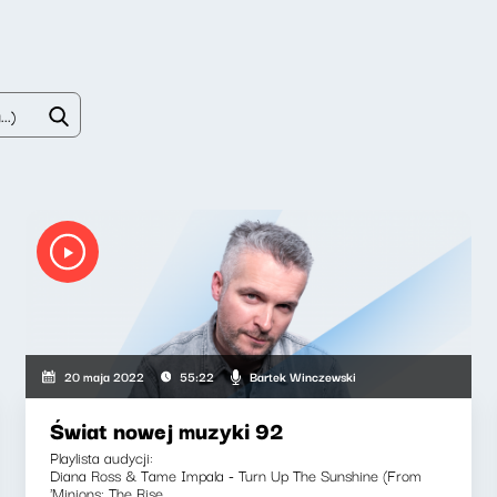
Bartek Winczewski
20 maja 2022
55:22
Świat nowej muzyki 92
Playlista audycji:
Diana Ross & Tame Impala - Turn Up The Sunshine (From
'Minions: The Rise...