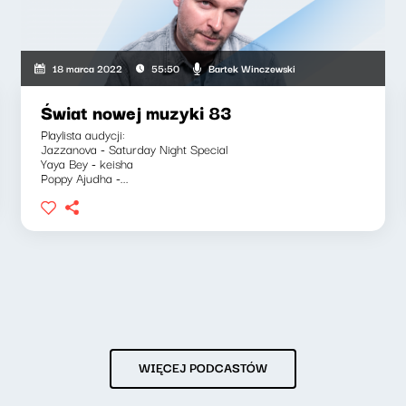
Bartek Winczewski
18 marca 2022
55:50
Świat nowej muzyki 83
Playlista audycji:
Jazzanova - Saturday Night Special
Yaya Bey - keisha
Poppy Ajudha -...
WIĘCEJ PODCASTÓW