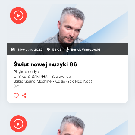
Bartek Winczewski
8 kwietnia 2022
53:03
Świat nowej muzyki 86
Playlista audycji:
Lil Silva & SAMPHA - Backwards
Ibibio Sound Machine - Casio (Yak Nda Nda)
Syd...