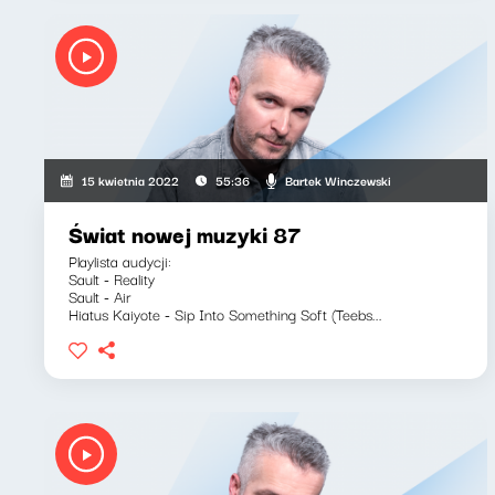
Bartek Winczewski
15 kwietnia 2022
55:36
Świat nowej muzyki 87
Playlista audycji:
Sault - Reality
Sault - Air
Hiatus Kaiyote - Sip Into Something Soft (Teebs...