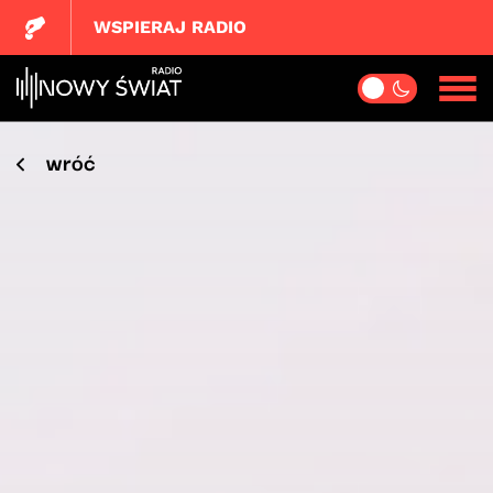
WSPIERAJ RADIO
wróć