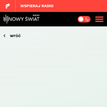
WSPIERAJ RADIO
wróć