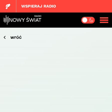
WSPIERAJ RADIO
wróć