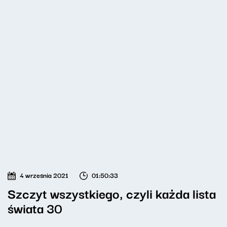
4 września 2021
01:50:33
Szczyt wszystkiego, czyli każda lista
świata 30