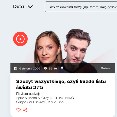
Data
Mateusz Andruszk
6 sierpnia 2026
56:46
Szczyt wszystkiego, czyli każda lista
świata 275
Playlista audycji:
2pillz & Mono & Grey D - THÁC NÌNG
Saigon Soul Revival - Khúc Tình...