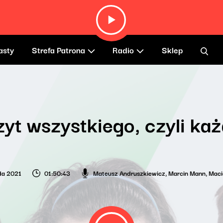
asty
Strefa Patrona
Radio
Sklep
yt wszystkiego, czyli każ
ada 2021
01:50:43
Mateusz Andruszkiewicz
,
Marcin Mann
,
Maci