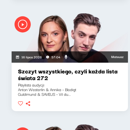
Mateusz Andruszki
16 lipca 2026
57:04
Szczyt wszystkiego, czyli każda lista
świata 272
Playlista audycji:
Anton Westerlin & Annika - Blodigt
Guldimund & SAVEUS - Vil du...