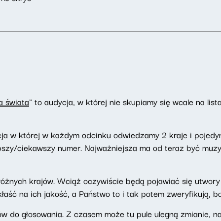
a świata
" to audycja, w której nie skupiamy się wcale na lis
ja w której w każdym odcinku odwiedzamy 2 kraje i pojedy
pszy/ciekawszy numer. Najważniejsza ma od teraz być muzyka
z różnych krajów. Wciąż oczywiście będą pojawiać się utwo
kłaść na ich jakość, a Państwo to i tak potem zweryfikują, 
rów do głosowania. Z czasem może tu pule ulegną zmianie, n