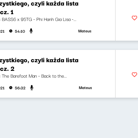
ystkiego, czyli każda lista
cz. 1
i: BASS6 x 95TG - Phi Hanh Gia Lisa -...
Mateusz Andruszkiewicz, Marcin Mann
021
54:10
ystkiego, czyli każda lista
cz. 2
i: The Barefoot Man - Back to the...
Mateusz Andruszkiewicz, Marcin Mann
021
56:32