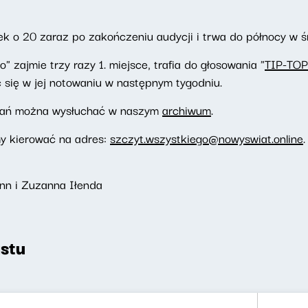
k o 20 zaraz po zakończeniu audycji i trwa do północy w ś
 zajmie trzy razy 1. miejsce, trafia do głosowania "
TIP-TOP
 się w jej notowaniu w następnym tygodniu.
wań można wysłuchać w naszym
archiwum
.
my kierować na adres:
szczyt.wszystkiego@nowyswiat.online
.
nn i Zuzanna Iłenda
stu