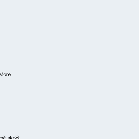
 More
 mě skrýš