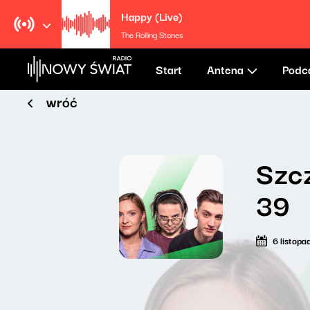
Happy (Live)
The Rolling Stones
Start
Antena
Podc
wróć
Szcz
39
6 listop