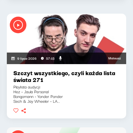
ewicz, Zuzanna Iłenda
Mateusz Andruszkiewi
9 lipca 2026
57:15
Szczyt wszystkiego, czyli każda lista
świata 271
Playlista audycji:
Hez - Jaula Personal
Bongomann - Yonder Ponder
Sech & Jay Wheeler - LA...