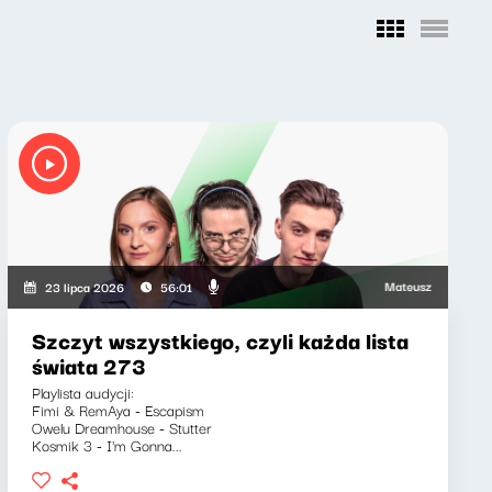
cz, Marcin Mann, Zuzanna Iłenda
Mateusz Andruszkiewicz,
23 lipca 2026
56:01
Szczyt wszystkiego, czyli każda lista
świata 273
Playlista audycji:
Fimi & RemAya - Escapism
Owelu Dreamhouse - Stutter
Kosmik 3 - I'm Gonna...