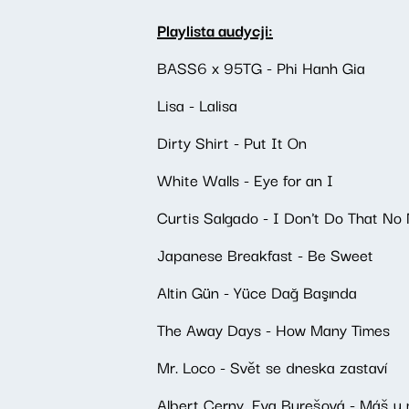
Playlista audycji:
BASS6 x 95TG - Phi Hanh Gia
Lisa - Lalisa
Dirty Shirt - Put It On
White Walls - Eye for an I
Curtis Salgado - I Don't Do That No
Japanese Breakfast - Be Sweet
Altin Gün - Yüce Dağ Başında
The Away Days - How Many Times
Mr. Loco - Svět se dneska zastaví
Albert Cerny, Eva Burešová - Máš u