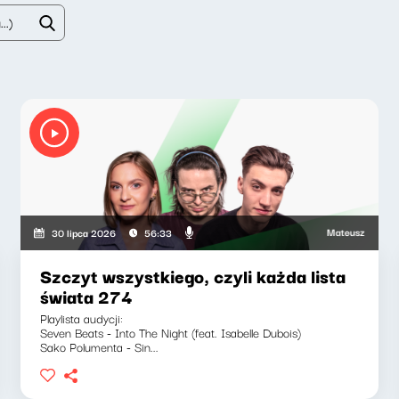
iewicz, Zuzanna Iłenda
Mateusz Andruszkiewi
30 lipca 2026
56:33
Szczyt wszystkiego, czyli każda lista
świata 274
Playlista audycji:
Seven Beats - Into The Night (feat. Isabelle Dubois)
Sako Polumenta - Sin...