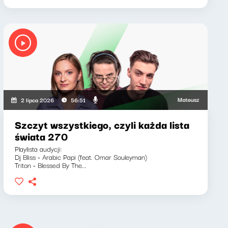
cz, Marcin Mann
Mateusz Andruszkiewicz, 
2 lipca 2026
56:51
Szczyt wszystkiego, czyli każda lista
świata 270
Playlista audycji:
Dj Bliss - Arabic Papi (feat. Omar Souleyman)
Triton - Blessed By The...