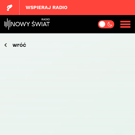
WSPIERAJ RADIO
wróć