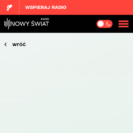
WSPIERAJ RADIO
wróć