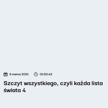
6 marca 2021
01:50:42
Szczyt wszystkiego, czyli każda lista
świata 4