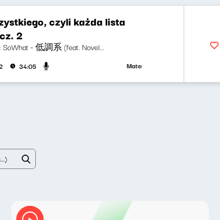
ystkiego, czyli każda lista
cz. 2
ji: SoWhat - 低調系 (feat. Novel...
Mateusz Andruszkiewicz, Marcin Mann
2
34:05