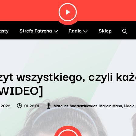
asty
Strefa Patrona
Radio
Sklep
yt wszystkiego, czyli każ
[WIDEO]
o 2022
01:28:01
Mateusz Andruszkiewicz
,
Marcin Mann
,
Maciej