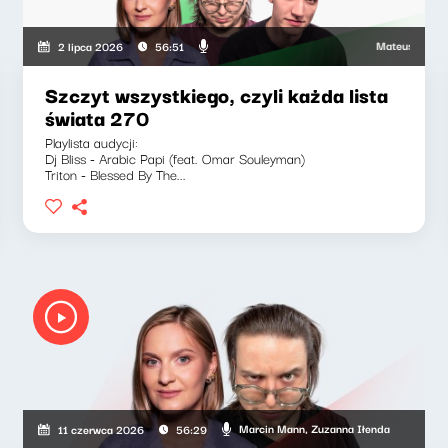
kiewicz, Marcin Mann
Mateusz Andruszkiew
2 lipca 2026
56:51
Szczyt wszystkiego, czyli każda lista
świata 270
Playlista audycji:
Dj Bliss - Arabic Papi (feat. Omar Souleyman)
Triton - Blessed By The...
Marcin Mann, Zuzanna Iłenda
11 czerwca 2026
56:29