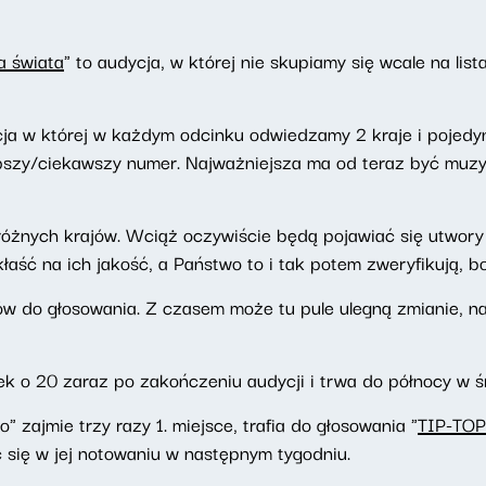
a świata
" to audycja, w której nie skupiamy się wcale na lis
ja w której w każdym odcinku odwiedzamy 2 kraje i pojedy
pszy/ciekawszy numer. Najważniejsza ma od teraz być muzyka
z różnych krajów. Wciąż oczywiście będą pojawiać się utwo
kłaść na ich jakość, a Państwo to i tak potem zweryfikują, 
rów do głosowania. Z czasem może tu pule ulegną zmianie, n
k o 20 zaraz po zakończeniu audycji i trwa do północy w ś
 zajmie trzy razy 1. miejsce, trafia do głosowania "
TIP-TOP
 się w jej notowaniu w następnym tygodniu.