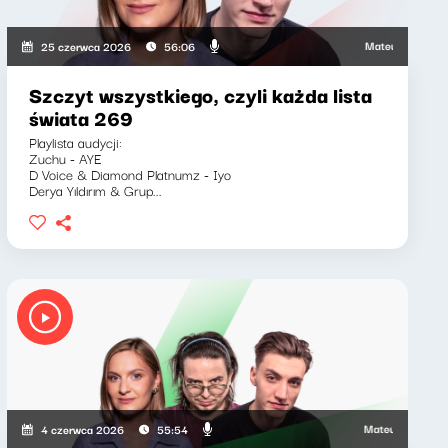
icz, Marcin Mann, Zuzanna Iłenda
Mateusz Andruszkiewi
25 czerwca 2026
56:06
Szczyt wszystkiego, czyli każda lista
świata 269
Playlista audycji:
Zuchu - AYE
D Voice & Diamond Platnumz - Iyo
Derya Yıldırım & Grup...
Mateusz Andruszkiewi
4 czerwca 2026
55:54