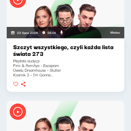
kiewicz, Marcin Mann, Zuzanna Iłenda
Mateusz Andruszkie
23 lipca 2026
56:01
Szczyt wszystkiego, czyli każda lista
świata 273
Playlista audycji:
Fimi & RemAya - Escapism
Owelu Dreamhouse - Stutter
Kosmik 3 - I'm Gonna...