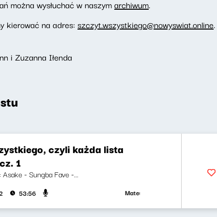
wań można wysłuchać w naszym
archiwum
.
my kierować na adres:
szczyt.wszystkiego@nowyswiat.online
.
nn i Zuzanna Iłenda
stu
ystkiego, czyli każda lista
cz. 1
i: Asake - Sungba Fave -...
Mateusz Andruszkiewicz, Marcin Mann
2
53:56