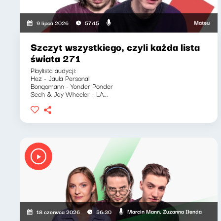
Mateusz Andrusz
9 lipca 2026
57:15
Szczyt wszystkiego, czyli każda lista
świata 271
Playlista audycji:
Hez - Jaula Personal
Bongomann - Yonder Ponder
Sech & Jay Wheeler - LA...
Marcin Mann, Zuzanna Iłenda
18 czerwca 2026
56:30