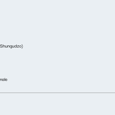
. Shungudzo)
male