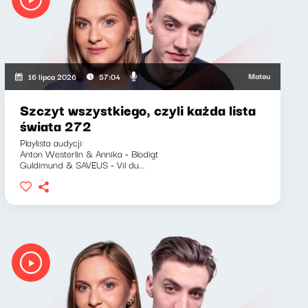
wicz, Marcin Mann, Zuzanna Iłenda
Mateusz Andruszkiewic
16 lipca 2026
57:04
Szczyt wszystkiego, czyli każda lista
świata 272
Playlista audycji:
Anton Westerlin & Annika - Blodigt
Guldimund & SAVEUS - Vil du...