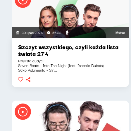
Mateusz Andrusz
30 lipca 2026
56:33
Szczyt wszystkiego, czyli każda lista
świata 274
Playlista audycji:
Seven Beats - Into The Night (feat. Isabelle Dubois)
Sako Polumenta - Sin...