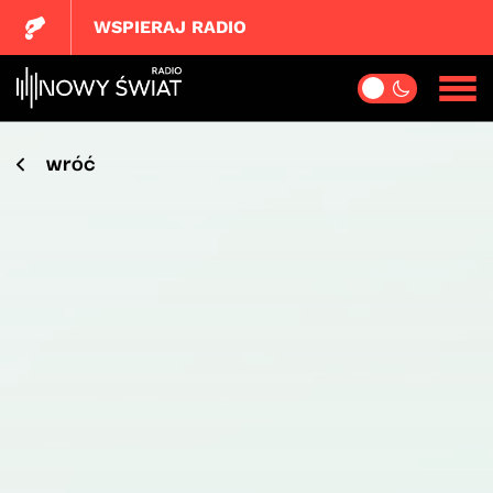
WSPIERAJ RADIO
wróć