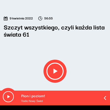
9 kwietnia 2022
56:55
Szczyt wszystkiego, czyli każda lista
świata 61
Pion i poziom!
Radio Nowy Świat