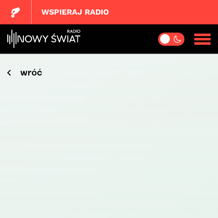
WSPIERAJ RADIO
wróć