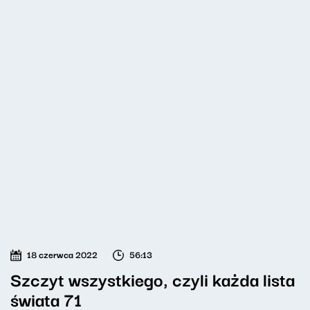
18 czerwca 2022
56:13
Szczyt wszystkiego, czyli każda lista
świata 71