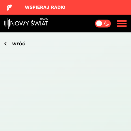
WSPIERAJ RADIO
wróć