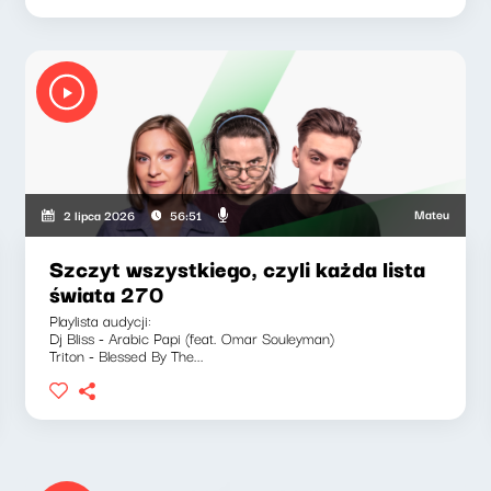
kiewicz, Marcin Mann
Mateusz Andruszkie
2 lipca 2026
56:51
Szczyt wszystkiego, czyli każda lista
świata 270
Playlista audycji:
Dj Bliss - Arabic Papi (feat. Omar Souleyman)
Triton - Blessed By The...