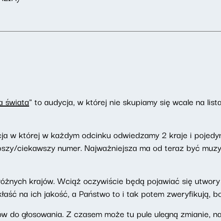
a świata
" to audycja, w której nie skupiamy się wcale na lis
ja w której w każdym odcinku odwiedzamy 2 kraje i pojedy
pszy/ciekawszy numer. Najważniejsza ma od teraz być muzyka
z różnych krajów. Wciąż oczywiście będą pojawiać się utwo
kłaść na ich jakość, a Państwo to i tak potem zweryfikują, 
rów do głosowania. Z czasem może tu pule ulegną zmianie, n