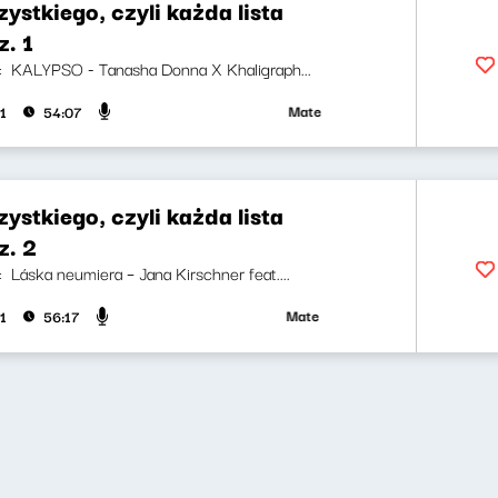
ystkiego, czyli każda lista
z. 1
ji: KALYPSO - Tanasha Donna X Khaligraph...
Mateusz Andruszkiewicz, Marcin Man
1
54:07
ystkiego, czyli każda lista
z. 2
i: Láska neumiera – Jana Kirschner feat....
Mateusz Andruszkiewicz, Marcin Mann
1
56:17