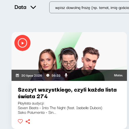
Data
Mateusz Andrusz
30 lipca 2026
56:33
Szczyt wszystkiego, czyli każda lista
świata 274
Playlista audycji:
Seven Beats - Into The Night (feat. Isabelle Dubois)
Sako Polumenta - Sin...