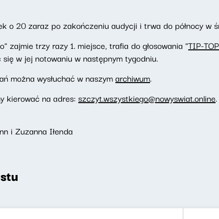
k o 20 zaraz po zakończeniu audycji i trwa do północy w ś
 zajmie trzy razy 1. miejsce, trafia do głosowania "
TIP-TOP
 się w jej notowaniu w następnym tygodniu.
wań można wysłuchać w naszym
archiwum
.
my kierować na adres:
szczyt.wszystkiego@nowyswiat.online
.
nn i Zuzanna Iłenda
stu