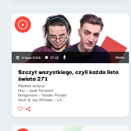
Mateusz Andrusz
9 lipca 2026
57:15
Szczyt wszystkiego, czyli każda lista
świata 271
Playlista audycji:
Hez - Jaula Personal
Bongomann - Yonder Ponder
Sech & Jay Wheeler - LA...