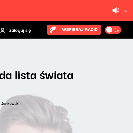
zaloguj się
WSPIERAJ RADIO
da lista świata
j Jankowski