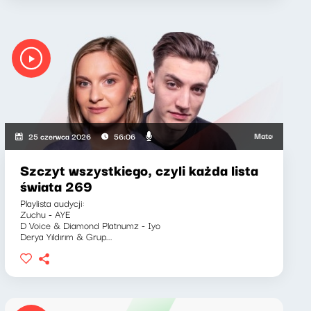
wicz, Marcin Mann, Zuzanna Iłenda
Mateusz Andruszkiewi
25 czerwca 2026
56:06
Szczyt wszystkiego, czyli każda lista
świata 269
Playlista audycji:
Zuchu - AYE
D Voice & Diamond Platnumz - Iyo
Derya Yıldırım & Grup...