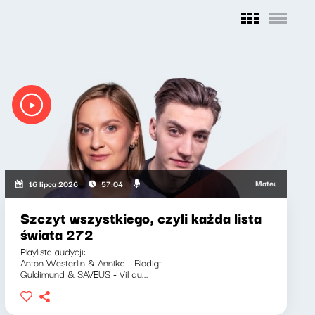
wicz, Marcin Mann, Zuzanna Iłenda
Mateusz Andruszkiewic
16 lipca 2026
57:04
Szczyt wszystkiego, czyli każda lista
świata 272
Playlista audycji:
Anton Westerlin & Annika - Blodigt
Guldimund & SAVEUS - Vil du...