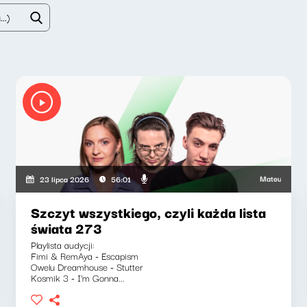
kiewicz, Marcin Mann, Zuzanna Iłenda
Mateusz Andruszkie
23 lipca 2026
56:01
Szczyt wszystkiego, czyli każda lista
świata 273
Playlista audycji:
Fimi & RemAya - Escapism
Owelu Dreamhouse - Stutter
Kosmik 3 - I'm Gonna...