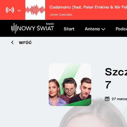
Cadamario (feat. Peter Erskine & Nir Fe
Janek Gwizdala
Start
Antena
Podc
wróć
Szcz
7
27 marc