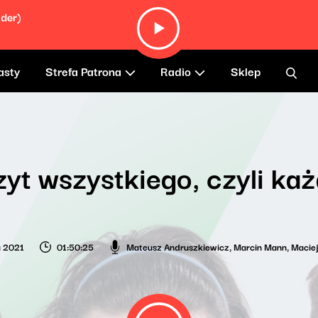
lder)
asty
Strefa Patrona
Radio
Sklep
yt wszystkiego, czyli każ
a 2021
01:50:25
Mateusz Andruszkiewicz
,
Marcin Mann
,
Macie