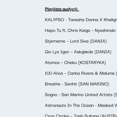
Playlista audycji:
KALYPSO - Tanasha Donna X Khaligr
Hapo Tu ft. Chris Kaiga – Nyashinsk
Stjernerne – Lord Siva (DANIA)
Giv Lys Igen – Askglæde (DANIA)
Atomos – Cheko (KOSTARYKA)
100 Ańos – Carlos Rivera & Malum
Breathe - Senhit (SAN MARINO)
Sogno - San Marino United Artists
Astronauts In The Ocean - Masked
Crop Circles – Tash Sultana (AUSTR