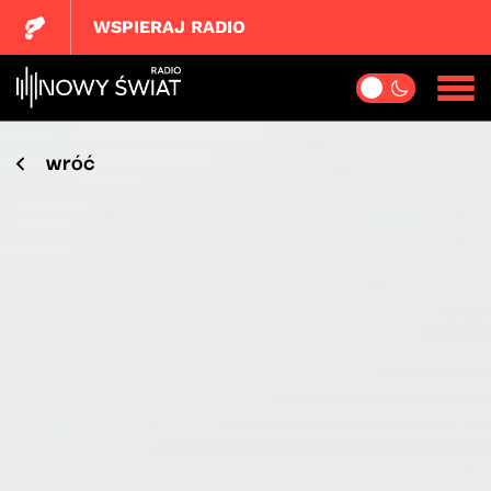
WSPIERAJ RADIO
wróć