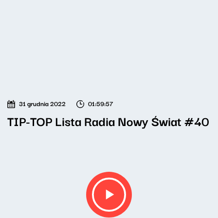
31 grudnia 2022
01:59:57
TIP-TOP Lista Radia Nowy Świat #40