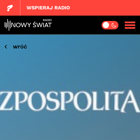
WSPIERAJ RADIO
wróć