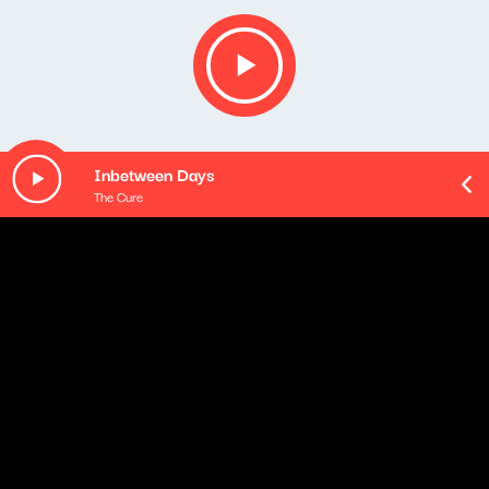
Inbetween Days
The Cure
O odcinku
W tym odcinku omawiamy plany firmy dotyczące
strategii transformacji do OZE. Przyglądamy się także