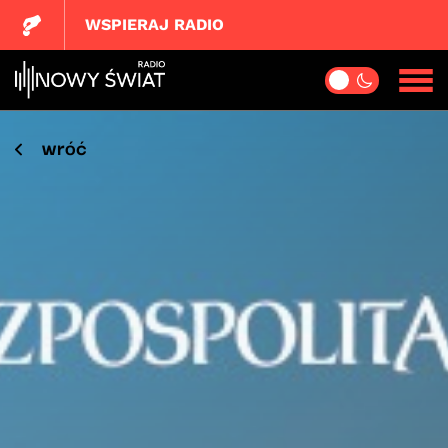
WSPIERAJ RADIO
wróć