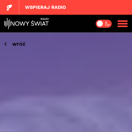
WSPIERAJ RADIO
wróć