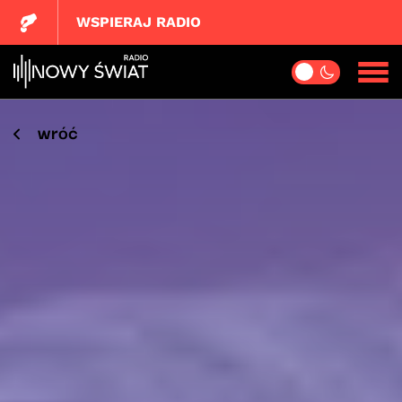
WSPIERAJ RADIO
wróć