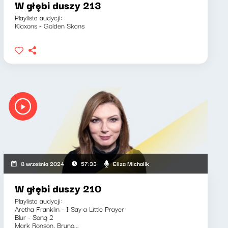
W głębi duszy 213
Playlista audycji:
Klaxons - Golden Skans
Eliza Michalik
8 września 2024
57:33
W głębi duszy 210
Playlista audycji:
Aretha Franklin - I Say a Little Prayer
Blur - Song 2
Mark Ronson, Bruno...