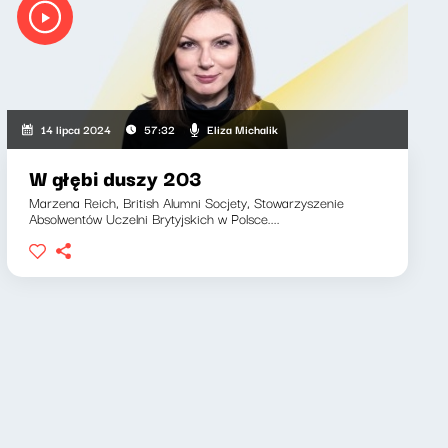
Eliza Michalik
14 lipca 2024
57:32
W głębi duszy 203
Marzena Reich, British Alumni Socjety, Stowarzyszenie
Absolwentów Uczelni Brytyjskich w Polsce....