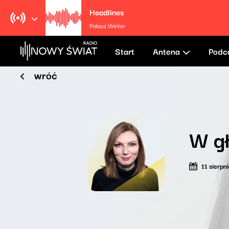
Headlines
Palace Winter
Start
Antena
Podc
wróć
W g
11 sierpn