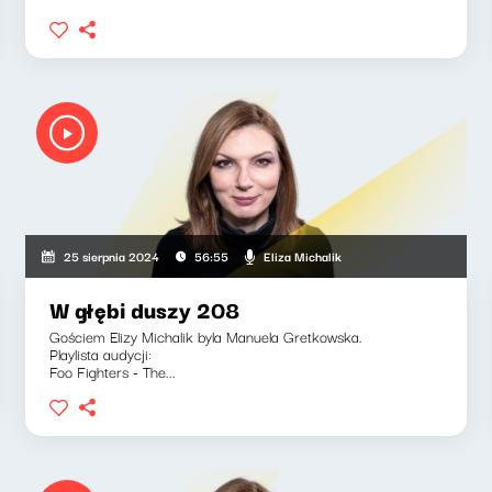
Eliza Michalik
25 sierpnia 2024
56:55
W głębi duszy 208
Gościem Elizy Michalik byla Manuela Gretkowska.
Playlista audycji:
Foo Fighters - The...