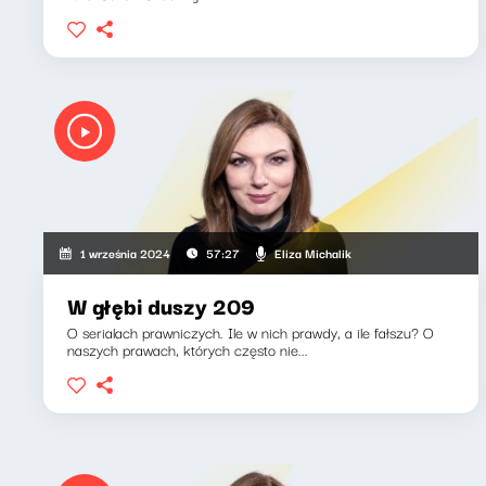
Eliza Michalik
1 września 2024
57:27
W głębi duszy 209
O serialach prawniczych. Ile w nich prawdy, a ile fałszu? O
naszych prawach, których często nie...