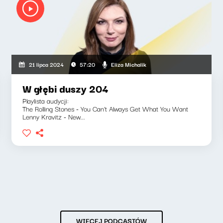
Eliza Michalik
21 lipca 2024
57:20
W głębi duszy 204
Playlista audycji:
The Rolling Stones - You Can't Always Get What You Want
Lenny Kravitz - New...
WIĘCEJ PODCASTÓW