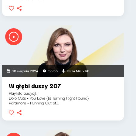
Eliza Michalik
18 sierpnia 2024
56:36
W głębi duszy 207
Playlista audycji:
Dojo Cuts - You Love (Is Turning Right Round)
Paramore - Running Out of...