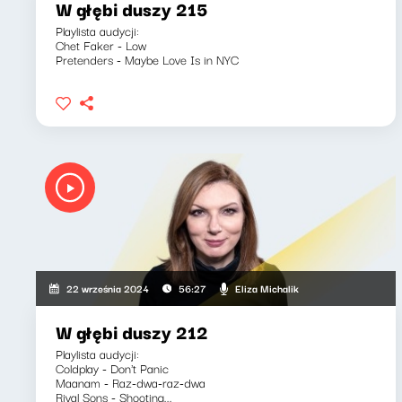
W głębi duszy 215
Playlista audycji:
Chet Faker - Low
Pretenders - Maybe Love Is in NYC
Eliza Michalik
22 września 2024
56:27
W głębi duszy 212
Playlista audycji:
Coldplay - Don't Panic
Maanam - Raz-dwa-raz-dwa
Rival Sons - Shooting...