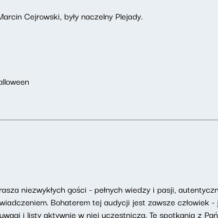
Marcin Cejrowski, były naczelny Plejady.
alloween
asza niezwykłych gości - pełnych wiedzy i pasji, autentyczny
adczeniem. Bohaterem tej audycji jest zawsze człowiek - j
uwagi i listy aktywnie w niej uczestniczą. Te spotkania z Pa