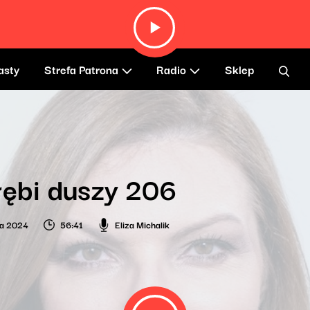
asty
Strefa Patrona
Radio
Sklep
łębi duszy 206
ia 2024
56:41
Eliza Michalik