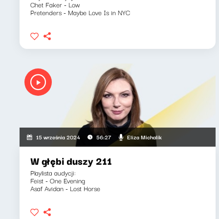
Chet Faker - Low
Pretenders - Maybe Love Is in NYC
Eliza Michalik
15 września 2024
56:27
W głębi duszy 211
Playlista audycji:
Feist - One Evening
Asaf Avidan - Lost Horse