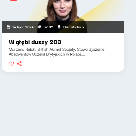
Eliza Michalik
14 lipca 2024
57:32
W głębi duszy 203
Marzena Reich, British Alumni Socjety, Stowarzyszenie
Absolwentów Uczelni Brytyjskich w Polsce....