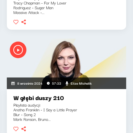
Tracy Chapman - For My Lover
Rodriguez - Sugar Man
Massive Attack -...
Eliza Michalik
8 września 2024
57:33
W głębi duszy 210
Playlista audycji:
Aretha Franklin - I Say a Little Prayer
Blur - Song 2
Mark Ronson, Bruno...