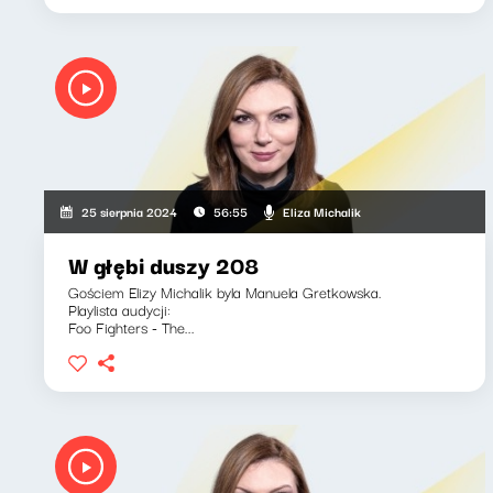
Eliza Michalik
25 sierpnia 2024
56:55
W głębi duszy 208
Gościem Elizy Michalik byla Manuela Gretkowska.
Playlista audycji:
Foo Fighters - The...