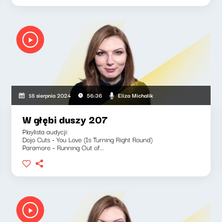
Eliza Michalik
18 sierpnia 2024
56:36
W głębi duszy 207
Playlista audycji:
Dojo Cuts - You Love (Is Turning Right Round)
Paramore - Running Out of...