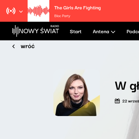
The Girls Are Fighting
Bloc Party
Start
Antena
Podc
wróć
W gł
22 wrześ