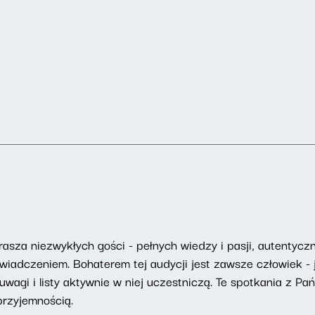
asza niezwykłych gości - pełnych wiedzy i pasji, autentyczny
adczeniem. Bohaterem tej audycji jest zawsze człowiek - j
uwagi i listy aktywnie w niej uczestniczą. Te spotkania z Pa
przyjemnością.