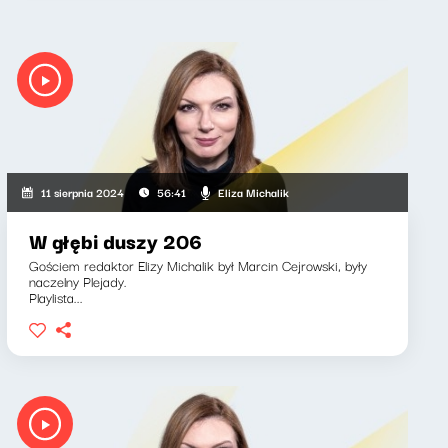
Eliza Michalik
11 sierpnia 2024
56:41
W głębi duszy 206
Gościem redaktor Elizy Michalik był Marcin Cejrowski, były
naczelny Plejady.
Playlista...