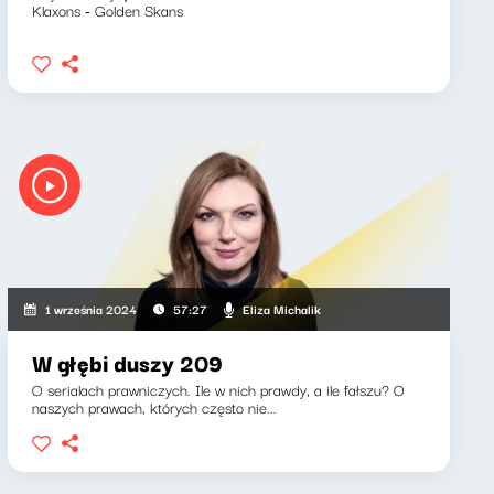
Klaxons - Golden Skans
Eliza Michalik
1 września 2024
57:27
W głębi duszy 209
O serialach prawniczych. Ile w nich prawdy, a ile fałszu? O
naszych prawach, których często nie...