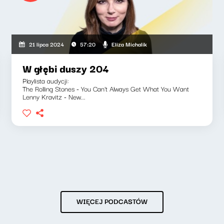
Eliza Michalik
21 lipca 2024
57:20
W głębi duszy 204
Playlista audycji:
The Rolling Stones - You Can't Always Get What You Want
Lenny Kravitz - New...
WIĘCEJ PODCASTÓW