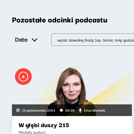
Pozostałe odcinki podcastu
Data
Eliza Michalik
13 października 2024
56:38
W głębi duszy 215
Playlista audycji: