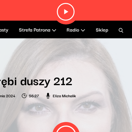
asty
Strefa Patrona
Radio
Sklep
ębi duszy 212
nia 2024
56:27
Eliza Michalik